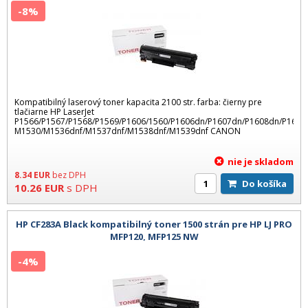
-8%
Kompatibilný laserový toner kapacita 2100 str. farba: čierny pre
tlačiarne HP LaserJet
P1566/P1567/P1568/P1569/P1606/1560/P1606dn/P1607dn/P1608dn/P1609
M1530/M1536dnf/M1537dnf/M1538dnf/M1539dnf CANON
nie je skladom
8.34
EUR
bez DPH
Do košíka
10.26
EUR
s DPH
HP CF283A Black kompatibilný toner 1500 strán pre HP LJ PRO
MFP120, MFP125 NW
-4%