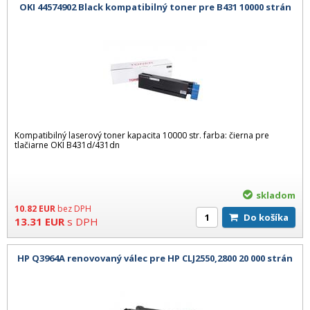
OKI 44574902 Black kompatibilný toner pre B431 10000 strán
Kompatibilný laserový toner kapacita 10000 str. farba: čierna pre
tlačiarne OKI B431d/431dn
skladom
10.82
EUR
bez DPH
Do košíka
13.31
EUR
s DPH
HP Q3964A renovovaný válec pre HP CLJ2550,2800 20 000 strán