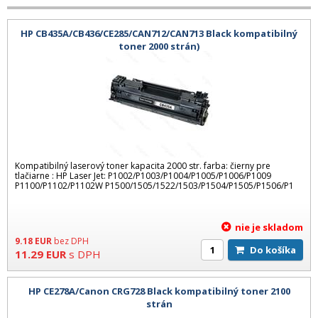
HP CB435A/CB436/CE285/CAN712/CAN713 Black kompatibilný
toner 2000 strán)
Kompatibilný laserový toner kapacita 2000 str. farba: čierny pre
tlačiarne : HP Laser Jet: P1002/P1003/P1004/P1005/P1006/P1009
P1100/P1102/P1102W P1500/1505/1522/1503/P1504/P1505/P1506/P1
nie je skladom
9.18
EUR
bez DPH
Do košíka
11.29
EUR
s DPH
HP CE278A/Canon CRG728 Black kompatibilný toner 2100
strán