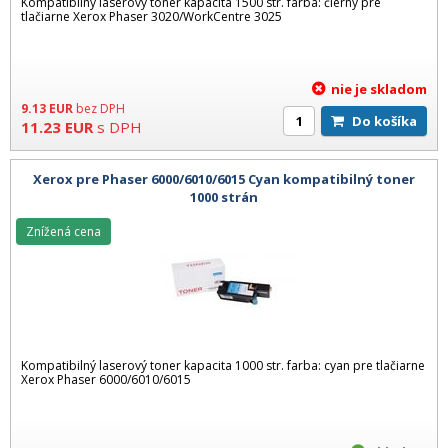
Kompatibilný laserový toner kapacita 1500 str. farba: čierny pre
tlačiarne Xerox Phaser 3020/WorkCentre 3025
nie je skladom
9.13
EUR
bez DPH
Do košíka
11.23
EUR
s DPH
Xerox pre Phaser 6000/6010/6015 Cyan kompatibilný toner
1000 strán
Znížená cena
Kompatibilný laserový toner kapacita 1000 str. farba: cyan pre tlačiarne
Xerox Phaser 6000/6010/6015