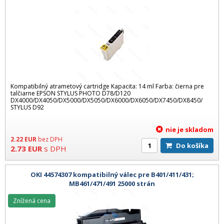
Kompatibilný atrametový cartridge Kapacita: 14 ml Farba: čierna pre
talčiarne EPSON STYLUS PHOTO D78/D120
DX4000/DX4050/DX5000/DX5050/DX6000/DX6050/DX7450/DX8450/
STYLUS D92
nie je skladom
2.22
EUR
bez DPH
Do košíka
2.73
EUR
s DPH
OKI 44574307 kompatibilný válec pre B401/411/431;
MB461/471/491 25000 strán
Znížená cena