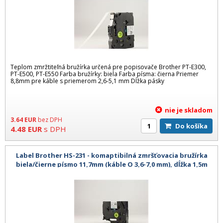
Teplom zmržtiteľná bružírka určená pre popisovače Brother PT-E300,
PT-E500, PT-E550 Farba bružírky: biela Farba písma: čierna Priemer
8,8mm pre káble s priemerom 2,6-5,1 mm Dĺžka pásky
nie je skladom
3.64
EUR
bez DPH
Do košíka
4.48
EUR
s DPH
Label Brother HS-231 - komaptibilná zmršťovacia bružírka
biela/čierne písmo 11,7mm (káble O 3,6-7,0 mm), dĺžka 1,5m