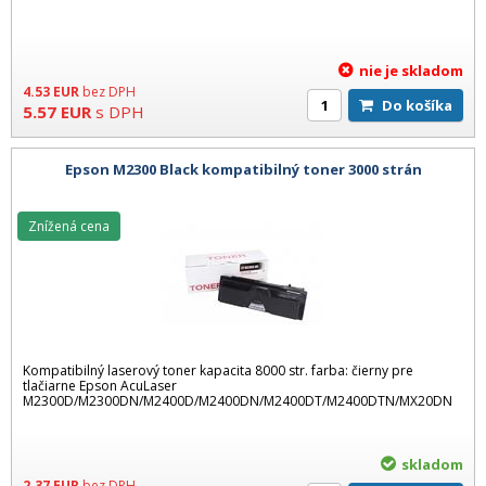
nie je skladom
4.53
EUR
bez DPH
Do košíka
5.57
EUR
s DPH
Epson M2300 Black kompatibilný toner 3000 strán
Znížená cena
Kompatibilný laserový toner kapacita 8000 str. farba: čierny pre
tlačiarne Epson AcuLaser
M2300D/M2300DN/M2400D/M2400DN/M2400DT/M2400DTN/MX20DN
skladom
2.37
EUR
bez DPH