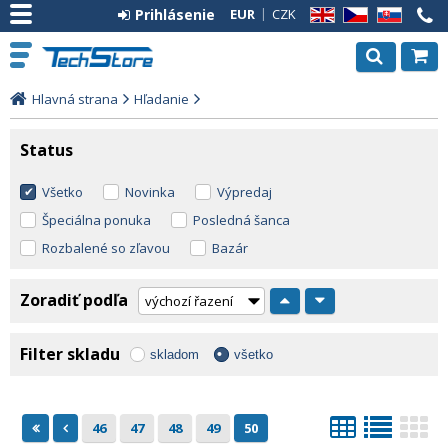
Prihlásenie
EUR
CZK
EN
CZ
SK
Hlavná strana
Hľadanie
Status
Všetko
Novinka
Výpredaj
Špeciálna ponuka
Posledná šanca
Rozbalené so zľavou
Bazár
Zoradiť podľa
Filter skladu
skladom
všetko
46
47
48
49
50