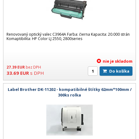
Renovovaný optický valec C3964A Farba: čierna Kapacita: 20.000 strán
Komaptibilita: HP Color LJ 2550, 2800series
nie je skladom
27.39
EUR
bez DPH
Do košíka
33.69
EUR
s DPH
Label Brother DK-11202 - kompatibilné štítky 62mm*100mm /
300ks rolka