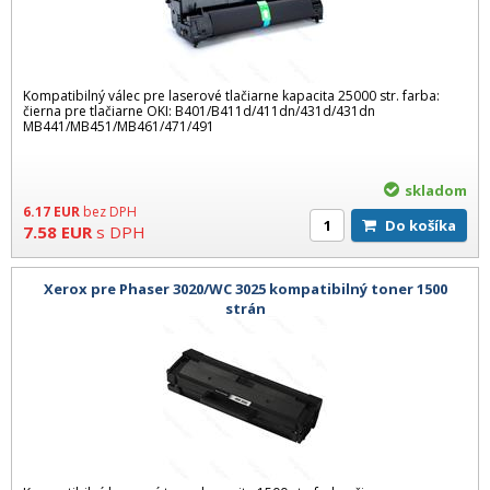
Kompatibilný válec pre laserové tlačiarne kapacita 25000 str. farba:
čierna pre tlačiarne OKI: B401/B411d/411dn/431d/431dn
MB441/MB451/MB461/471/491
skladom
6.17
EUR
bez DPH
Do košíka
7.58
EUR
s DPH
Xerox pre Phaser 3020/WC 3025 kompatibilný toner 1500
strán