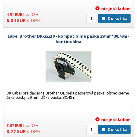
nie je skladom
4.91
EUR
bez DPH
Do košíka
6.04
EUR
s DPH
Label Brother DK-22210 - kompatibilné páska 29mm*30,48m -
kontinuálna
DK Label pre tlačiarne Brother QL biela papierová páska, písmo čierne
šírka pásky: 29 mm dĺžka páska: 30,48 m
nie je skladom
3.07
EUR
bez DPH
Do košíka
3.77
EUR
s DPH