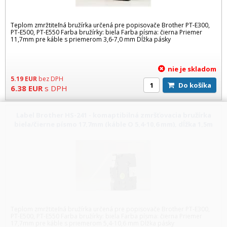
Teplom zmržtiteľná bružírka určená pre popisovače Brother PT-E300,
PT-E500, PT-E550 Farba bružírky: biela Farba písma: čierna Priemer
11,7mm pre káble s priemerom 3,6-7,0 mm Dĺžka pásky
nie je skladom
5.19
EUR
bez DPH
Do košíka
6.38
EUR
s DPH
Label Brother HS-241 - komaptibilná zmršťovacia bružírka
biela/čierne písmo 17,7mm (káble O 5,4-10,6 mm), dĺžka 1,5m
Teplom zmržtiteľná bružírka určená pre popisovače Brother PT-E300,
PT-E500, PT-E550 Farba bružírky: biela Farba písma: čierna Priemer
17,7mm pre káble s priemerom 5,4-10,6 mm Dĺžka pásky