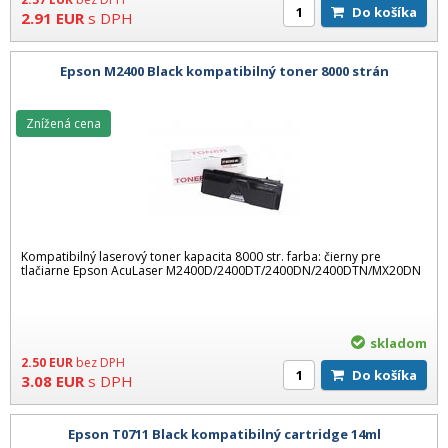
Do košíka
2.91
EUR
s DPH
Epson M2400 Black kompatibilný toner 8000 strán
Znížená cena
Kompatibilný laserový toner kapacita 8000 str. farba: čierny pre
tlačiarne Epson AcuLaser M2400D/2400DT/2400DN/2400DTN/MX20DN
skladom
2.50
EUR
bez DPH
Do košíka
3.08
EUR
s DPH
Epson T0711 Black kompatibilný cartridge 14ml