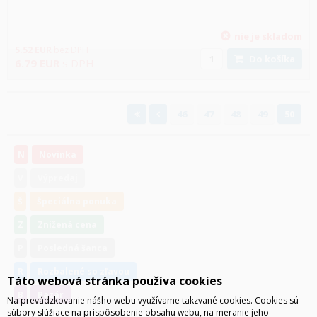
nie je skladom
5.52
EUR
bez DPH
Do košíka
6.79
EUR
s DPH
46
47
48
49
50
N
Novinka
V
Výpredaj
Š
Špeciálna ponuka
Z
Znížená cena
P
Posledná šanca
R
Rozbalené so zľavou
Táto webová stránka používa cookies
B
Bazár
Na prevádzkovanie nášho webu využívame takzvané cookies. Cookies sú
súbory slúžiace na prispôsobenie obsahu webu, na meranie jeho