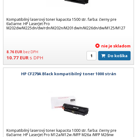
Kompatibilný laserový toner kapacita 1500 str. farba: čierny pre
tlačiarne: HP LaserJet Pro
M202dw/M225dn/dw/rdn/M202n/M201dw/n/M226dn/dw/M125/M127
nie je skladom
8.76
EUR
bez DPH
Do košíka
10.77
EUR
s DPH
HP CF279A Black kompatibilný toner 1000 strán
Kompatibilný laserový toner kapacita 1000 str. farba: čierny pre
tlačiarne: HP LaserJet Pro M12a/M12w /MFP M26a /MFP M26nw