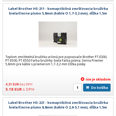
Label Brother HS-211 - komaptibilná zmršťovacia bružírka
biela/čierne písmo 5,8mm (káble O 1,7-3,2 mm), dĺžka 1,5m
Teplom zmržtiteľná bružírka určená pre popisovače Brother PT-E300,
PT-E500, PT-E550 Farba bružírky: biela Farba písma: čierna Priemer
5,8mm pre káble s priemerom 1,7-3,2 mm Dĺžka pásky
nie je skladom
4.21
EUR
bez DPH
Do košíka
5.18
EUR
s DPH
Label Brother HS-221 - komaptibilná zmršťovacia bružírka
biela/čierne písmo 8,8mm (káble O 2,6-5,1 mm), dĺžka 1,5m