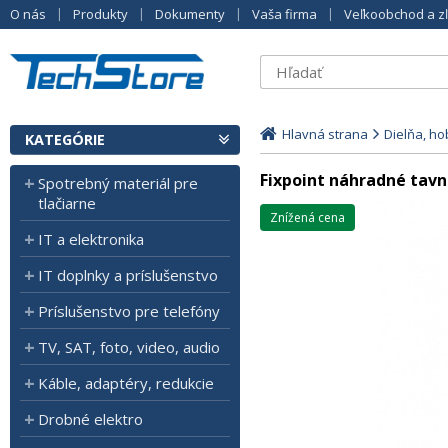
O nás
Produkty
Dokumenty
Vaša firma
Veľkoobchod a z
Hlavná strana
Dielňa, h
KATEGÓRIE
Fixpoint náhradné tavn
Spotrebný materiál pre
tlačiarne
Znížená cena
IT a elektronika
IT doplnky a príslušenstvo
Príslušenstvo pre telefóny
TV, SAT, foto, video, audio
Káble, adaptéry, redukcie
Drobné elektro