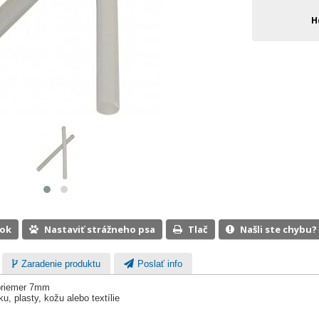
H
ook
Nastaviť strážneho psa
Tlač
Našli ste chybu?
Zaradenie produktu
Poslať info
priemer 7mm
u, plasty, kožu alebo textílie