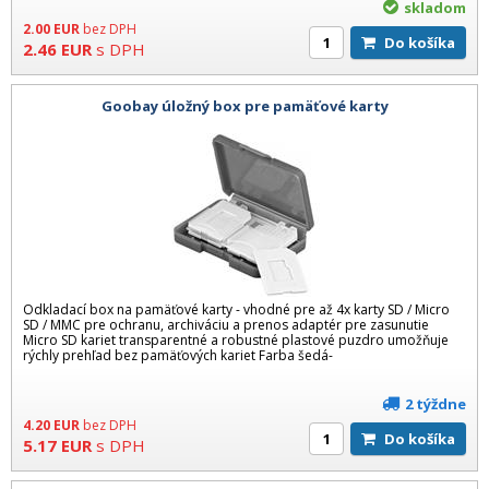
skladom
2.00
EUR
bez DPH
Do košíka
2.46
EUR
s DPH
Goobay úložný box pre pamäťové karty
Odkladací box na pamäťové karty - vhodné pre až 4x karty SD / Micro
SD / MMC pre ochranu, archiváciu a prenos adaptér pre zasunutie
Micro SD kariet transparentné a robustné plastové puzdro umožňuje
rýchly prehľad bez pamäťových kariet Farba šedá-
2 týždne
4.20
EUR
bez DPH
Do košíka
5.17
EUR
s DPH