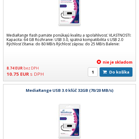
MediaRange flash pamäte ponúkajú kvalitu a spoľahlivosť. VLASTNOSTI:
Kapacita: 64 GB Rozhranie: USB 3.0, spätná kompatibilita s USB 2.0
Rýchlosť čítania: do 80 MB/s Rýchlosť zápisu: do 25 MB/s Balenie:
nie je skladom
8.74
EUR
bez DPH
Do košíka
10.75
EUR
s DPH
MediaRange USB 3.0 kľúč 32GB (70/20 MB/s)