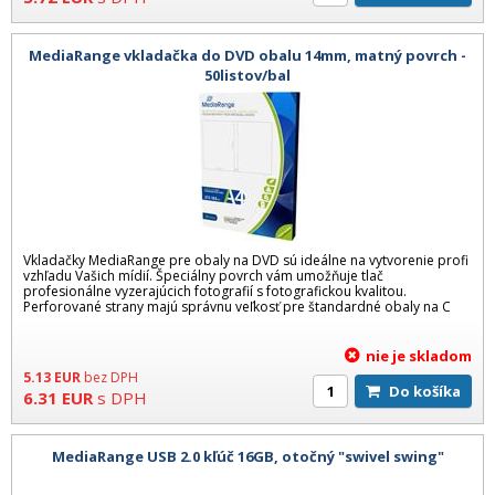
MediaRange vkladačka do DVD obalu 14mm, matný povrch -
50listov/bal
Vkladačky MediaRange pre obaly na DVD sú ideálne na vytvorenie profi
vzhľadu Vašich mídií. Špeciálny povrch vám umožňuje tlač
profesionálne vyzerajúcich fotografií s fotografickou kvalitou.
Perforované strany majú správnu veľkosť pre štandardné obaly na C
nie je skladom
5.13
EUR
bez DPH
Do košíka
6.31
EUR
s DPH
MediaRange USB 2.0 kľúč 16GB, otočný "swivel swing"