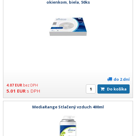
okienkom, biela, 50ks
do 2 dní
4.07
EUR
bez DPH
Do košíka
5.01
EUR
s DPH
MediaRange Stlačený vzduch 400ml