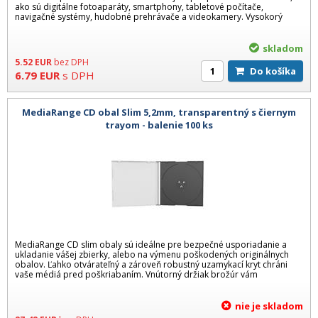
ako sú digitálne fotoaparáty, smartphony, tabletové počítače,
navigačné systémy, hudobné prehrávače a videokamery. Vysokorý
skladom
5.52
EUR
bez DPH
Do košíka
6.79
EUR
s DPH
MediaRange CD obal Slim 5,2mm, transparentný s čiernym
trayom - balenie 100 ks
MediaRange CD slim obaly sú ideálne pre bezpečné usporiadanie a
ukladanie vášej zbierky, alebo na výmenu poškodených originálnych
obalov. Ľahko otvárateľný a zároveň robustný uzamykací kryt chráni
vaše médiá pred poškriabaním. Vnútorný držiak brožúr vám
nie je skladom