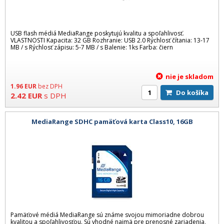
USB flash médiá MediaRange poskytujú kvalitu a spoľahlivosť.
VLASTNOSTI Kapacita: 32 GB Rozhranie: USB 2.0 Rýchlosť čítania: 13-17
MB / s Rýchlosť zápisu: 5-7 MB / s Balenie: 1ks Farba: čiern
nie je skladom
1.96
EUR
bez DPH
Do košíka
2.42
EUR
s DPH
MediaRange SDHC pamäťová karta Class10, 16GB
Pamäťové médiá MediaRange sú známe svojou mimoriadne dobrou
kvalitou a spoľahlivosťou. Sú vhodné najmä pre prenosné zariadenia,