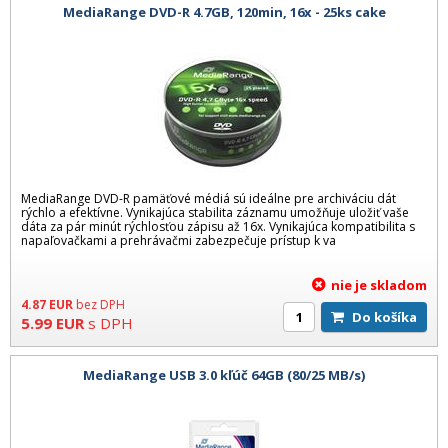
MediaRange DVD-R 4.7GB, 120min, 16x - 25ks cake
MediaRange DVD-R pamäťové médiá sú ideálne pre archiváciu dát
rýchlo a efektívne. Vynikajúca stabilita záznamu umožňuje uložiť vaše
dáta za pár minút rýchlosťou zápisu až 16x. Vynikajúca kompatibilita s
napaľovačkami a prehrávačmi zabezpečuje prístup k va
nie je skladom
4.87
EUR
bez DPH
Do košíka
5.99
EUR
s DPH
MediaRange USB 3.0 kľúč 64GB (80/25 MB/s)