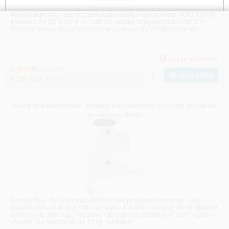
MediaRange flash pamäte ponúkajú kvalitu a spoľahlivosť. VLASTNOSTI:
Kapacita: 64 GB Rozhranie: USB 3.0, spätná kompatibilita s USB 2.0
Rýchlosť čítania: do 70 MB/s Rýchlosť zápisu: do 20 MB/s Balenie:
nie je skladom
5.61
EUR
bez DPH
Do košíka
6.90
EUR
s DPH
Goobay BeamerFlex - duálny nastaviteľný stropný držiak na
projektor, biely
BeamerFlex - duálne nastaviteľný držiak projektora na strop - dve
vzdialenosti od stropu: 130 mm alebo 200 mm - sklopný do 15 stupňov
a otočný do 360 stup. - vedenie kábla telom držiaku pre "čistý" vzhľad -
vhodné pre hmotnosti do 10 kg - vzdialen