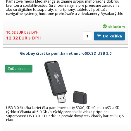
Pamäťové médiá MediaRange sú známe svojou mimoriadne dobrou
kvalitou a spoľahlivosťou. Sú vhodné najmä pre prenosné zariadenia,
ako sú digitálne fotoaparáty, smartphony, tabletové počítače,
navigačné systémy, hudobné prehrávače a videokamery. Vysokorýchlo
skladom
10.02
EUR
bez DPH
Do košíka
12.32
EUR
s DPH
Goobay čítačka pam.kariet microSD,SD USB 3.0
Znížená cena
USB 3.0 čítačka kariet číta pamäťové karty SDXC, SDHC, microSD a SD
rýchlosť čítania až 5,0 Gb / s rýchly prenos dát vďaka pripojeniu
SuperSpeed USB 3.0 LED indikuje prevádzkový stav čítačky kariet Plug &
Play