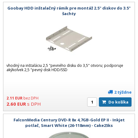
Goobay HDD inštalačný rámik pre montáž 2.5" diskov do 3.5"
šachty
vhodný na inštaláciu 2,5 "pevného disku do 3,5" otvoru; podporuje
akýkoľvek 2,5 "pevný disk HDD/SSD
2 týždne
2.11
EUR
bez DPH
Do košíka
2.60
EUR
s DPH
FalconMedia Century DVD-R 8x 4,7GB-Gold EP II - Inkjet
potlač, Smart White (26-118mm) - Cake25ks