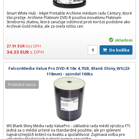
Smart White Hub - Inkjet Printable Archívne médium radu Century, ktoré
Vás prežije. Archívne Platinum DVD-R používa inovatívnu Platinum-
Striebornú zliatinu, ktorá zaručuje odolnosť proti korózii podobne ako
Archival-Gold média, ale za oveľa nižšiu cen
skladom
27.91
EUR
bez DPH
Do košíka
34.33
EUR
s DPH
FalconMedia Value Pro DVD-R 16x 4,7GB, Blank Shiny,WS(23-
118mm) - spindel 100ks
Posledná šanca
WS Blank Shiny Média rady ValuePro - základná rada médií výrobcu FTI.
Jedná sa o médiá určené na štandardné použitie, ale pri splenení
najnáročnejších kritérií na kvalitu a spoľahlivosť. Zujímavá voľba pre
užívateľov hľadajúcich najlepší pomer cena/výko