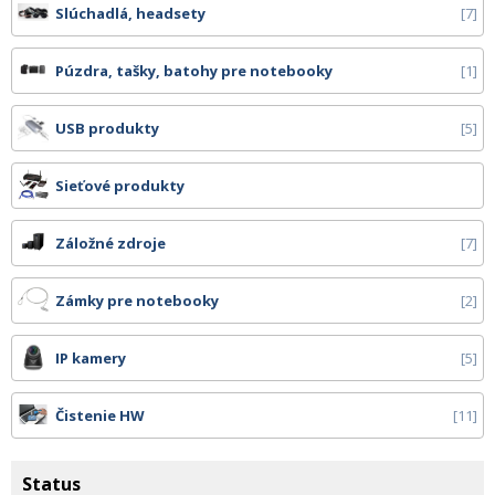
Slúchadlá, headsety
7
Púzdra, tašky, batohy pre notebooky
1
USB produkty
5
Sieťové produkty
Záložné zdroje
7
Zámky pre notebooky
2
IP kamery
5
Čistenie HW
11
Status