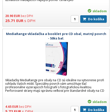
skladom
20.90
EUR
bez DPH
Do košíka
25.71
EUR
s DPH
MediaRange vkladačka a booklet pre CD obal, matný povrch
- 50ks bal.
Vkladačky MediaRange pre obaly na CD sú ideálne na vytvorenie profi
vzhľadu Vašich mídií. Špeciálny povrch vám umožňuje tlač
profesionálne vyzerajúcich fotografií s fotografickou kvalitou.
Perforované strany majú správnu veľkosť pre štandardné obaly na CD
skladom
4.65
EUR
bez DPH
Do košíka
5.72
EUR
s DPH