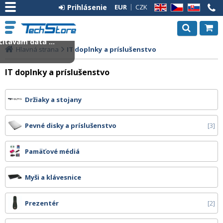
Prihlásenie
EUR
CZK
EN
CZ
SK
ítavam dáta ...
Hlavná strana
IT doplnky a príslušenstvo
IT doplnky a príslušenstvo
Držiaky a stojany
Pevné disky a príslušenstvo
3
Pamäťové médiá
Myši a klávesnice
Prezentér
2