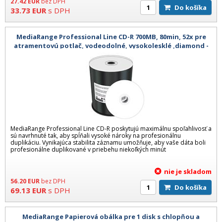
27.42
EUR
bez DPH
Do košíka
33.73
EUR
s DPH
MediaRange Professional Line CD-R 700MB, 80min, 52x pre
atramentovú potlač, vodeodolné, vysokolesklé ,diamond -
100ks ca
MediaRange Professional Line CD-R poskytujú maximálnu spoľahlivosť a
sú navrhnuté tak, aby spĺňali vysoké nároky na profesionálnu
duplikáciu. Vynikajúca stabilita záznamu umožňuje, aby vaše dáta boli
profesionálne duplikované v priebehu niekoľkých minút
nie je skladom
56.20
EUR
bez DPH
Do košíka
69.13
EUR
s DPH
MediaRange Papierová obálka pre 1 disk s chlopňou a