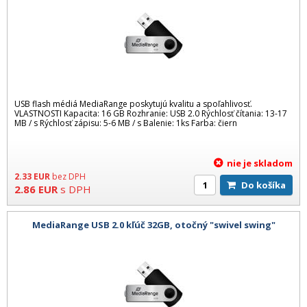
USB flash médiá MediaRange poskytujú kvalitu a spoľahlivosť.
VLASTNOSTI Kapacita: 16 GB Rozhranie: USB 2.0 Rýchlosť čítania: 13-17
MB / s Rýchlosť zápisu: 5-6 MB / s Balenie: 1ks Farba: čiern
nie je skladom
2.33
EUR
bez DPH
Do košíka
2.86
EUR
s DPH
MediaRange USB 2.0 kľúč 32GB, otočný "swivel swing"