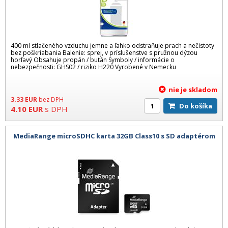
400 ml stlačeného vzduchu jemne a ľahko odstraňuje prach a nečistoty
bez poškriabania Balenie: sprej, v príslušenstve s pružnou dýzou
horľavý Obsahuje propán / bután Symboly / informácie o
nebezpečnosti: GHS02 / riziko H220 Vyrobené v Nemecku
nie je skladom
3.33
EUR
bez DPH
Do košíka
4.10
EUR
s DPH
MediaRange microSDHC karta 32GB Class10 s SD adaptérom