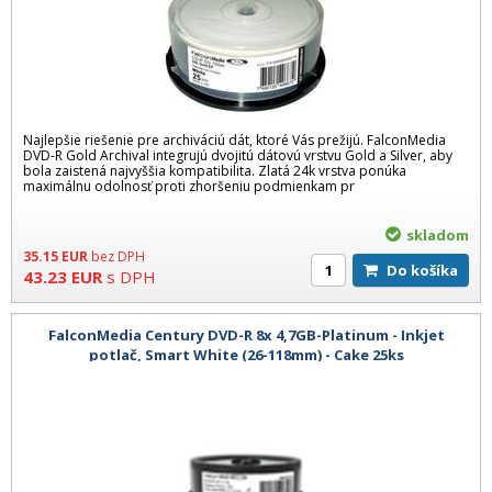
Najlepšie riešenie pre archiváciú dát, ktoré Vás prežijú. FalconMedia
DVD-R Gold Archival integrujú dvojitú dátovú vrstvu Gold a Silver, aby
bola zaistená najvyššia kompatibilita. Zlatá 24k vrstva ponúka
maximálnu odolnosť proti zhoršeniu podmienkam pr
skladom
35.15
EUR
bez DPH
Do košíka
43.23
EUR
s DPH
FalconMedia Century DVD-R 8x 4,7GB-Platinum - Inkjet
potlač, Smart White (26-118mm) - Cake 25ks