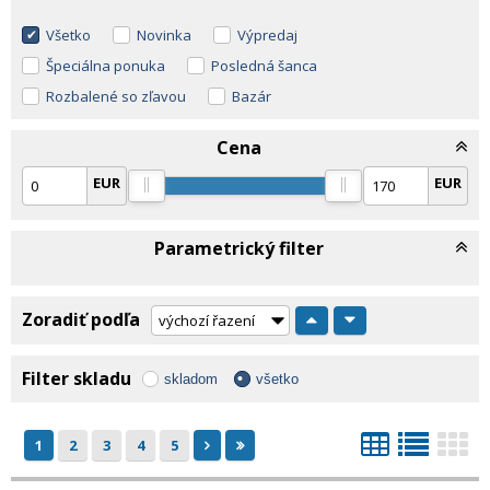
Všetko
Novinka
Výpredaj
Špeciálna ponuka
Posledná šanca
Rozbalené so zľavou
Bazár
Cena
EUR
EUR
Parametrický filter
Zoradiť podľa
Filter skladu
skladom
všetko
1
2
3
4
5