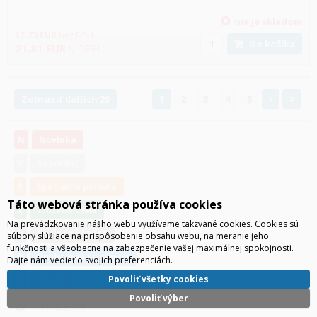
nie je skladom
17.73
EUR
bez DPH
Do košíka
21.81
EUR
s DPH
Zobraziť ďalších 20
1
2
3
4
5
N
Novinka
V
Výpredaj
Š
Špeciálna ponuka
Táto webová stránka používa cookies
Z
Znížená cena
Na prevádzkovanie nášho webu využívame takzvané cookies. Cookies sú
P
Posledná šanca
súbory slúžiace na prispôsobenie obsahu webu, na meranie jeho
funkčnosti a všeobecne na zabezpečenie vašej maximálnej spokojnosti.
R
Rozbalené so zľavou
Dajte nám vedieť o svojich preferenciách.
Povoliť všetky cookies
B
Bazár
Povoliť výber
je skladom