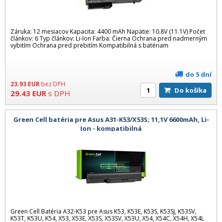
Záruka: 12 mesiacov Kapacita: 4400 mAh Napätie: 10.8V (11.1V) Počet
článkov: 6 Typ článkov: Li-Ion Farba: Čierna Ochrana pred nadmerným
vybitím Ochrana pred prebitím Kompatibilná s batériam
do 5 dní
23.93
EUR
bez DPH
Do košíka
29.43
EUR
s DPH
Green Cell batéria pre Asus A31-K53/X53S; 11,1V 6600mAh, Li-
Ion - kompatibilná
Green Cell Batéria A32-K53 pre Asus K53, K53E, K53S, K53SJ, K53SV,
K53T, K53U, K54, X53, X53E, X53S, X53SV, X53U, X54, X54C, X54H, X54L