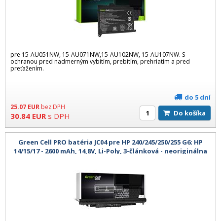
pre 15-AU051NW, 15-AU071NW,15-AU102NW, 15-AU107NW. S
ochranou pred nadmerným vybitím, prebitím, prehriatím a pred
preťažením.
do 5 dní
25.07
EUR
bez DPH
Do košíka
30.84
EUR
s DPH
Green Cell PRO batéria JC04 pre HP 240/245/250/255 G6; HP
14/15/17 - 2600 mAh, 14,8V, Li-Poly, 3-článková - neoriginálna