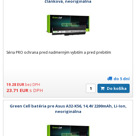
článková, neoriginálna
Séria PRO ochrana pred nadmerným vybitím a pred prebitím
do 5 dní
19.28
EUR
bez DPH
Do košíka
23.71
EUR
s DPH
Green Cell batéria pre Asus A32-K56, 14,4V 2200mAh, Li-Ion,
neoriginálna