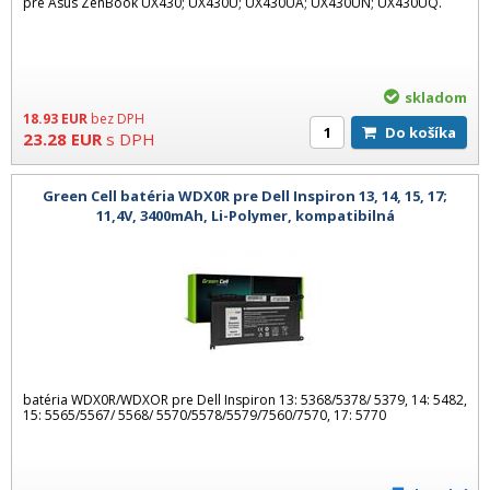
pre Asus ZenBook UX430; UX430U; UX430UA; UX430UN; UX430UQ.
skladom
18.93
EUR
bez DPH
Do košíka
23.28
EUR
s DPH
Green Cell batéria WDX0R pre Dell Inspiron 13, 14, 15, 17;
11,4V, 3400mAh, Li-Polymer, kompatibilná
batéria WDX0R/WDXOR pre Dell Inspiron 13: 5368/5378/ 5379, 14: 5482,
15: 5565/5567/ 5568/ 5570/5578/5579/7560/7570, 17: 5770