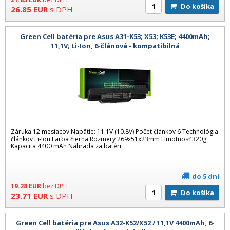
Do košíka
26.85
EUR
s DPH
Green Cell batéria pre Asus A31-K53; X53; K53E; 4400mAh;
11,1V; Li-Ion, 6-článová - kompatibilná
Záruka 12 mesiacov Napätie: 11.1V (10.8V) Počet článkov 6 Technológia
článkov Li-Ion Farba čierna Rozmery 269x51x23mm Hmotnosť 320g
Kapacita 4400 mAh Náhrada za batéri
do 5 dní
19.28
EUR
bez DPH
Do košíka
23.71
EUR
s DPH
Green Cell batéria pre Asus A32-K52/X52 / 11,1V 4400mAh, 6-