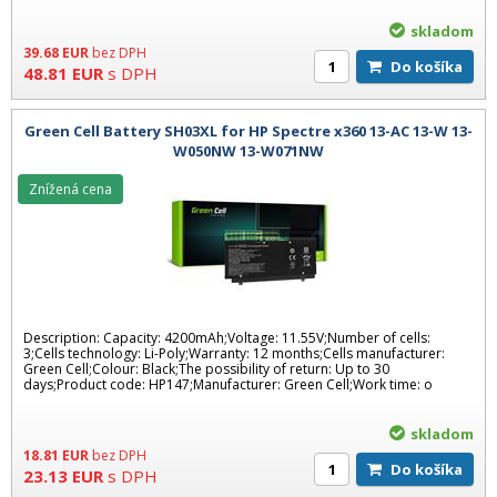
skladom
39.68
EUR
bez DPH
Do košíka
48.81
EUR
s DPH
Green Cell Battery SH03XL for HP Spectre x360 13-AC 13-W 13-
W050NW 13-W071NW
Znížená cena
Description: Capacity: 4200mAh;Voltage: 11.55V;Number of cells:
3;Cells technology: Li-Poly;Warranty: 12 months;Cells manufacturer:
Green Cell;Colour: Black;The possibility of return: Up to 30
days;Product code: HP147;Manufacturer: Green Cell;Work time: o
skladom
18.81
EUR
bez DPH
Do košíka
23.13
EUR
s DPH