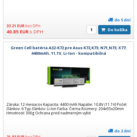
do 5 dní
33.21
EUR
bez DPH
Do košíka
40.85
EUR
s DPH
Green Cell batéria A32-K72 pre Asus K72,K73; N71,N73; X77;
4400mAh, 11,1V, Li-Ion - kompatibilná
Záruka: 12 mesiacov Kapacita: 4400 mAh Napätie: 10.8V (11.1V) Počet
článkov: 6 Typ článkov: Li-Ion Farba: Čierna Rozmery: 204x55x20mm
Hmotnosť: 300g Ochrana pred nadmerným vybit
do 2 dní
21.83
EUR
bez DPH