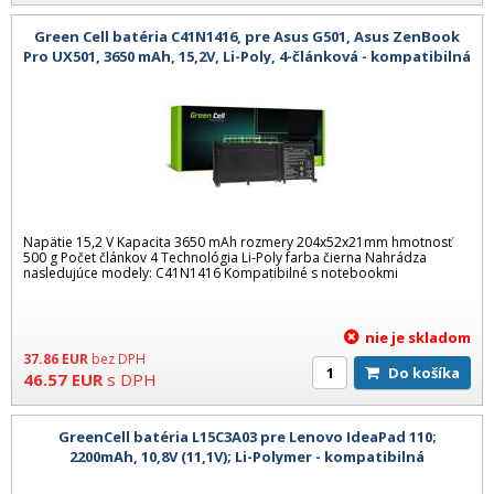
Green Cell batéria C41N1416, pre Asus G501, Asus ZenBook
Pro UX501, 3650 mAh, 15,2V, Li-Poly, 4-článková - kompatibilná
Napätie 15,2 V Kapacita 3650 mAh rozmery 204x52x21mm hmotnosť
500 g Počet článkov 4 Technológia Li-Poly farba čierna Nahrádza
nasledujúce modely: C41N1416 Kompatibilné s notebookmi
nie je skladom
37.86
EUR
bez DPH
Do košíka
46.57
EUR
s DPH
GreenCell batéria L15C3A03 pre Lenovo IdeaPad 110;
2200mAh, 10,8V (11,1V); Li-Polymer - kompatibilná