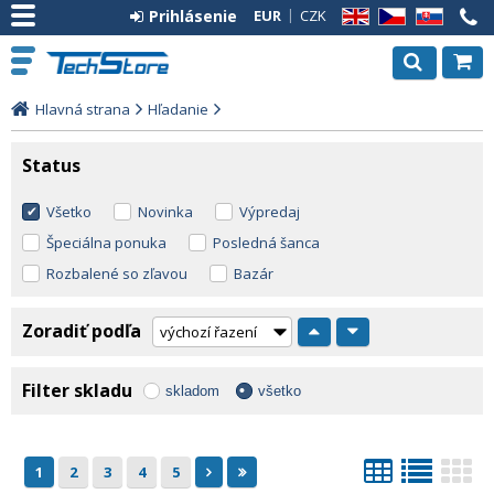
Prihlásenie
EUR
CZK
EN
CZ
SK
Hlavná strana
Hľadanie
Status
Všetko
Novinka
Výpredaj
Špeciálna ponuka
Posledná šanca
Rozbalené so zľavou
Bazár
Zoradiť podľa
Filter skladu
skladom
všetko
1
2
3
4
5