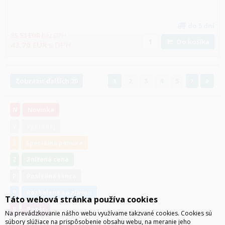
do 5 dní
35.53
EUR
bez DPH
Do košíka
43.70
EUR
s DPH
Zobraziť ďalších 20
1
2
3
4
5
N
Novinka
V
Výpredaj
Š
Špeciálna ponuka
Z
Znížená cena
P
Posledná šanca
R
Rozbalené so zľavou
Táto webová stránka používa cookies
B
Bazár
Na prevádzkovanie nášho webu využívame takzvané cookies. Cookies sú
súbory slúžiace na prispôsobenie obsahu webu, na meranie jeho