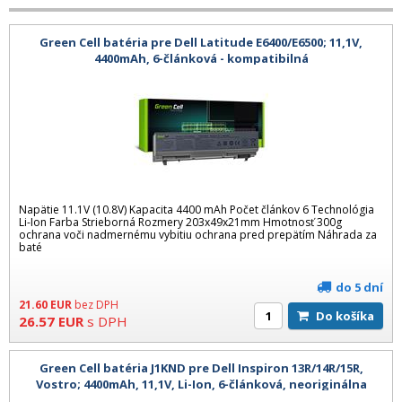
Green Cell batéria pre Dell Latitude E6400/E6500; 11,1V,
4400mAh, 6-článková - kompatibilná
Napätie 11.1V (10.8V) Kapacita 4400 mAh Počet článkov 6 Technológia
Li-Ion Farba Strieborná Rozmery 203x49x21mm Hmotnosť 300g
ochrana voči nadmernému vybitiu ochrana pred prepätím Náhrada za
baté
do 5 dní
21.60
EUR
bez DPH
Do košíka
26.57
EUR
s DPH
Green Cell batéria J1KND pre Dell Inspiron 13R/14R/15R,
Vostro; 4400mAh, 11,1V, Li-Ion, 6-článková, neoriginálna