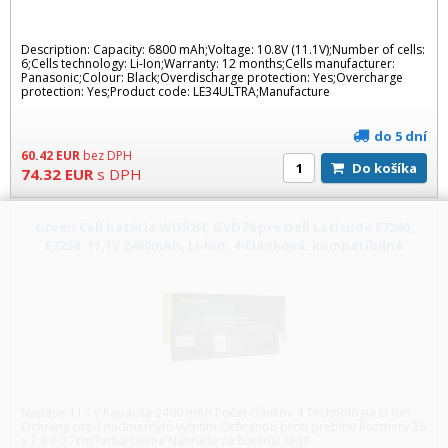
Description: Capacity: 6800 mAh;Voltage: 10.8V (11.1V);Number of cells:
6;Cells technology: Li-Ion;Warranty: 12 months;Cells manufacturer:
Panasonic;Colour: Black;Overdischarge protection: Yes;Overcharge
protection: Yes;Product code: LE34ULTRA;Manufacture
do 5 dní
60.42
EUR
bez DPH
Do košíka
74.32
EUR
s DPH
Green Cell batéria WD52H, GVD76 pre Dell Latitude E7240,
E7250; 11,1V 2400mAh, Li-Ion, 4-článková, kompatibilná
Napätie 11.1V Kapacita 2400 mAh Počet článkov 4 Technológia Li-Ion
Ochrana pred nadmerným vybitím Ochranou proti prebitiu Rozmery 28
x 7,8 x 0,7cm farba čierna Náhrada za batériu: 0HJ8