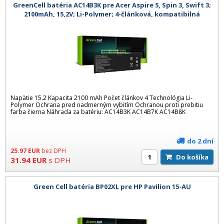
GreenCell batéria AC14B3K pre Acer Aspire 5, Spin 3, Swift 3;
2100mAh, 15,2V; Li-Polymer; 4-článková, kompatibilná
Napätie 15.2 Kapacita 2100 mAh Počet článkov 4 Technológia Li-
Polymer Ochrana pred nadmerným vybitím Ochranou proti prebitiu
farba čierna Náhrada za batériu: AC14B3K AC14B7K AC14B8K
do 2 dní
25.97
EUR
bez DPH
Do košíka
31.94
EUR
s DPH
Green Cell batéria BP02XL pre HP Pavilion 15-AU