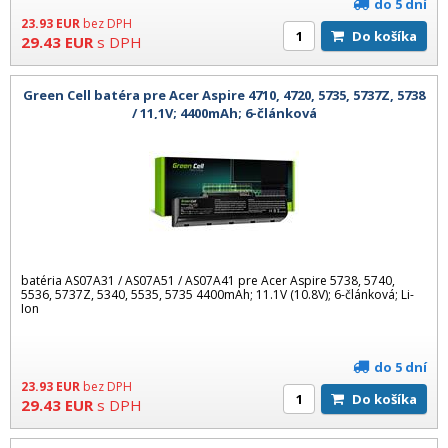
do 5 dní
23.93
EUR
bez DPH
Do košíka
29.43
EUR
s DPH
Green Cell batéra pre Acer Aspire 4710, 4720, 5735, 5737Z, 5738
/ 11,1V; 4400mAh; 6-článková
batéria AS07A31 / AS07A51 / AS07A41 pre Acer Aspire 5738, 5740,
5536, 5737Z, 5340, 5535, 5735 4400mAh; 11.1V (10.8V); 6-článková; Li-
Ion
do 5 dní
23.93
EUR
bez DPH
Do košíka
29.43
EUR
s DPH