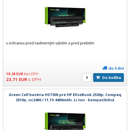
s ochranou pred nadmerným vybitím a pred prebitím
do 5 dní
19.28
EUR
bez DPH
Do košíka
23.71
EUR
s DPH
Green Cell batéria HSTNN pre HP EliteBook 2530p; Compaq
2510p, nc2400 / 11,1V 4400mAh, Li-Ion - kompatibilná