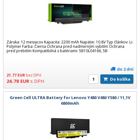
Záruka: 12 mesiacov Kapacita: 2200 mAh Napätie: 10.8V Typ článkov: Li-
Polymer Farba: Čierna Ochrana pred nadmerným vybitím Ochrana
pred prebitím Kompatibilná s batériami: 5B10L04166, 5B
do 2 dní
21.77
EUR
bez DPH
Do košíka
26.78
EUR
s DPH
Green Cell ULTRA Battery for Lenovo Y480 V480 Y580 / 11,1V
6800mAh