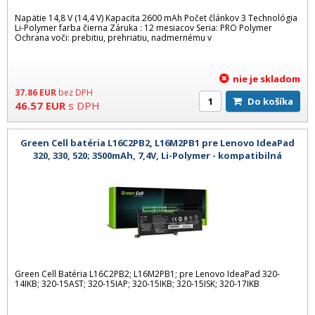
Napätie 14,8 V (14,4 V) Kapacita 2600 mAh Počet článkov 3 Technológia
Li-Polymer farba čierna Záruka : 12 mesiacov Seria: PRO Polymer
Ochrana voči: prebitiu, prehriatiu, nadmernému v
nie je skladom
37.86
EUR
bez DPH
Do košíka
46.57
EUR
s DPH
Green Cell batéria L16C2PB2, L16M2PB1 pre Lenovo IdeaPad
320, 330, 520; 3500mAh, 7,4V, Li-Polymer - kompatibilná
Green Cell Batéria L16C2PB2; L16M2PB1; pre Lenovo IdeaPad 320-
14IKB; 320-15AST; 320-15IAP; 320-15IKB; 320-15ISK; 320-17IKB