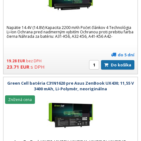
Napätie 14.4V (14.8V) Kapacita 2200 mAh Počet článkov 4 Technológia
Li-Ion Ochrana pred nadmerným vybitím Ochranou proti prebitiu farba
čierna Náhrada za batériu: A31-K56, A32-K56, A41-K56 A42-
do 5 dní
19.28
EUR
bez DPH
Do košíka
23.71
EUR
s DPH
Green Cell batéria C31N1620 pre Asus ZenBook UX430; 11,55 V
3400 mAh, Li-Polymér, neoriginálna
Znížená cena