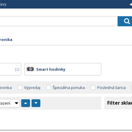
ľavy
tronika
2
Smart hodinky
ovinka
Výpredaj
Špeciálna ponuka
Posledná šanca
Filter skl