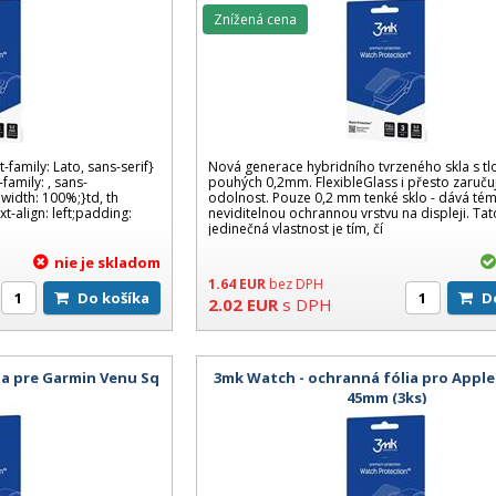
Znížená cena
t-family: Lato, sans-serif}
Nová generace hybridního tvrzeného skla s tl
family: , sans-
pouhých 0,2mm. FlexibleGlass i přesto zaruč
;width: 100%;}td, th
odolnost. Pouze 0,2 mm tenké sklo - dává té
-align: left;padding:
neviditelnou ochrannou vrstvu na displeji. Tat
jedinečná vlastnost je tím, čí
nie je skladom
1.64
EUR
bez DPH
Do košíka
2.02
EUR
s DPH
ia pre Garmin Venu Sq
3mk Watch - ochranná fólia pro Apple
45mm (3ks)