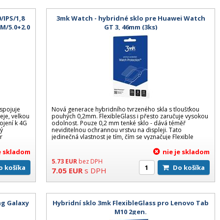
/IPS/1,8
3mk Watch - hybridné sklo pre Huawei Watch
M/5.0+2.0
GT 3, 46mm (3ks)
á
spojuje
Nová generace hybridního tvrzeného skla s tloušťkou
eje, velkou
pouhých 0,2mm. FlexibleGlass i přesto zaručuje vysokou
ojení k 4G
odolnost. Pouze 0,2 mm tenké sklo - dává téměř
ný
neviditelnou ochrannou vrstvu na displeji. Tato
r
jedinečná vlastnost je tím, čím se vyznačuje Flexible
je skladom
nie je skladom
5.73
EUR
bez DPH
Do košíka
Do košíka
7.05
EUR
s DPH
ng Galaxy
Hybridní sklo 3mk FlexibleGlass pro Lenovo Tab
M10 2gen.