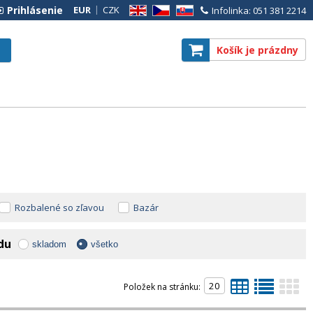
Prihlásenie
EUR
CZK
Infolinka: 051 381 2214
EN
CZ
SK
Košík je prázdny
Rozbalené so zľavou
Bazár
adu
skladom
všetko
Položek na stránku: