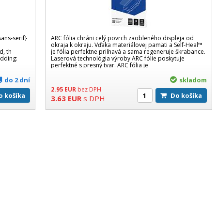
sans-serif}
ARC fólia chráni celý povrch zaobleného displeja od
okraja k okraju. Vďaka materiálovej pamäti a Self-Heal™
d, th
je fólia perfektne priľnavá a sama regeneruje škrabance.
adding:
Laserová technológia výroby ARC fólie poskytuje
perfektné s presný tvar. ARC fólia je
do 2 dní
skladom
2.95
EUR
bez DPH
Do košíka
Do košíka
3.63
EUR
s DPH