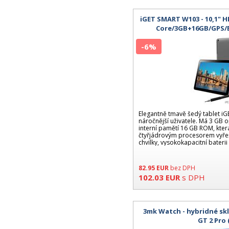
iGET SMART W103 - 10,1" 
Core/3GB+16GB/GPS/B
černá+šedá/kov
-6%
Elegantně tmavě šedý tablet i
náročnější uživatele. Má 3 GB
interní pamětí 16 GB ROM, kte
čtyřjádrovým procesorem vyře
chvilky, vysokokapacitní baterii 
82.95
EUR
bez DPH
102.03
EUR
s DPH
3mk Watch - hybridné sk
GT 2 Pro 