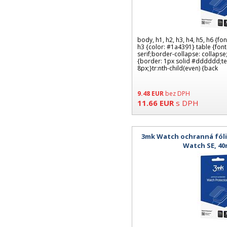
body, h1, h2, h3, h4, h5, h6 {fon
h3 {color: #1a4391} table {font-
serif;border-collapse: collapse
{border: 1px solid #dddddd;text
8px;}tr:nth-child(even) {back
9.48
EUR
bez DPH
11.66
EUR
s DPH
3mk Watch ochranná fóli
Watch SE, 40