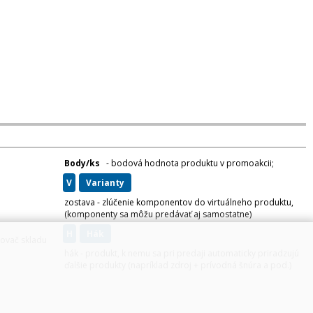
Body/ks
- bodová hodnota produktu v promoakcii;
v
varianty
zostava - zlúčenie komponentov do virtuálneho produktu,
(komponenty sa môžu predávať aj samostatne)
H
hák
zovač skladu
hák - produkt, k nemu sa pri predaji automaticky priradzujú
ďalšie produkty (napríklad zdroj + prívodná šnúra a pod.)