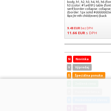
body, h1, h2, h3, h4, h5, h6 {fon
h3 {color: #1a4391} table {font-
serif;border-collapse: collapse
{border: 1px solid #dddddd;text
8px;}tr:nth-child(even) {back
9.48
EUR
bez DPH
11.66
EUR
s DPH
N
Novinka
V
Výpredaj
Š
Špeciálna ponuka
Z
Znížená cena
P
Posledná šanca
R
Rozbalené so zľavou
B
Bazár