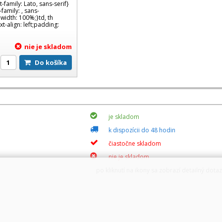
t-family: Lato, sans-serif}
family: , sans-
;width: 100%;}td, th
-align: left;padding:
nie je skladom
Do košíka
je skladom
k dispozícii do 48 hodin
čiastočne skladom
nie je skladom
po kliknutí na ikony sa zobrazí detailný dota