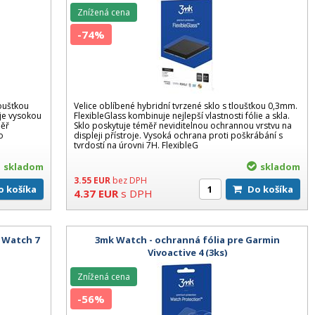
Znížená cena
-74%
oušťkou
Velice oblíbené hybridní tvrzené sklo s tloušťkou 0,3mm.
uje vysokou
FlexibleGlass kombinuje nejlepší vlastnosti fólie a skla.
měř
Sklo poskytuje téměř neviditelnou ochrannou vrstvu na
o
displeji přístroje. Vysoká ochrana proti poškrábání s
tvrdostí na úrovni 7H. FlexibleG
skladom
skladom
3.55
EUR
bez DPH
Do košíka
Do košíka
4.37
EUR
s DPH
 Watch 7
3mk Watch - ochranná fólia pre Garmin
Vivoactive 4 (3ks)
Znížená cena
-56%