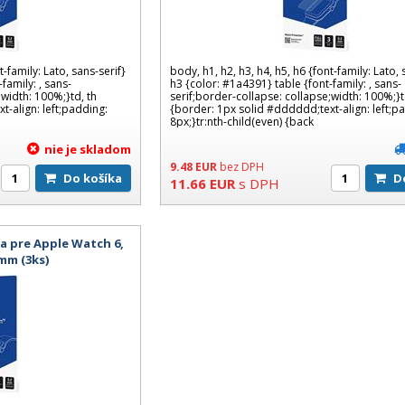
t-family: Lato, sans-serif}
body, h1, h2, h3, h4, h5, h6 {font-family: Lato, 
family: , sans-
h3 {color: #1a4391} table {font-family: , sans-
;width: 100%;}td, th
serif;border-collapse: collapse;width: 100%;}t
-align: left;padding:
{border: 1px solid #dddddd;text-align: left;p
8px;}tr:nth-child(even) {back
nie je skladom
9.48
EUR
bez DPH
Do košíka
11.66
EUR
s DPH
a pre Apple Watch 6,
mm (3ks)