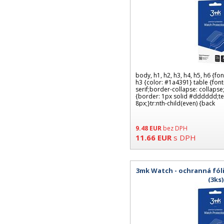
body, h1, h2, h3, h4, h5, h6 {fon
h3 {color: #1a4391} table {font-
serif;border-collapse: collapse
{border: 1px solid #dddddd;text
8px;}tr:nth-child(even) {back
9.48
EUR
bez DPH
11.66
EUR
s DPH
3mk Watch - ochranná fól
(3ks)