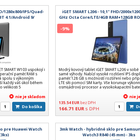
HD/1280x800/IPS/Quad-
iGET SMART L206 - 10,1" FHD/2000x1200
T 4.1/Android 9/
GHz Octa Core/LTE/4GB RAM+128GB RO
ový design
MPix/Android 11/černá/modr
-9%
GET SMART W103 uspokojí i
Modrý kovový tablet iGET SMART L206 v sobě 
 operační paměť RAM s
samé výhody. Nabízí vysoké rozlišení IPS displ
rá spolu s výkonným
paměť 128 GB s možností rozšíření nebo přip
ší každý váš úkol během
LTE síti pomocí SIM karty. Vše korunuje výkon
o velikosti 5
osmijádrový procesor a vysokokapacitní bate
nie je skladom
nie 
135.54
EUR
bez DPH
Do košíka
166.71
EUR
s DPH
lo pre Huawei Watch
3mk Watch - hybridné sklo pre Samsu
(3ks)
Watch3 R840 (45 mm) - 3ks