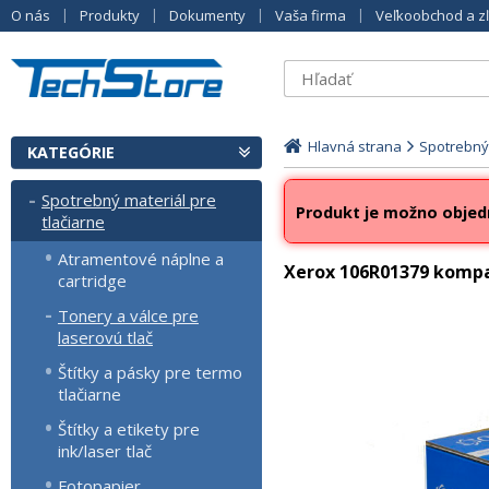
O nás
Produkty
Dokumenty
Vaša firma
Veľkoobchod a z
Hlavná strana
Spotrebný 
KATEGÓRIE
Spotrebný materiál pre
Produkt je možno objed
tlačiarne
Atramentové náplne a
Xerox 106R01379 kompat
cartridge
Tonery a válce pre
laserovú tlač
Štítky a pásky pre termo
tlačiarne
Štítky a etikety pre
ink/laser tlač
Fotopapier