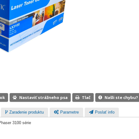
ook
Nastaviť strážneho psa
Tlač
Našli ste chybu?
Zaradenie produktu
Parametre
Poslať info
Phaser 3100 série