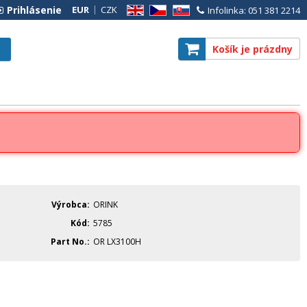
Prihlásenie
EUR
CZK
Infolinka: 051 381 2214
EN
CZ
SK
Košík je prázdny
Výrobca
ORINK
Kód
5785
Part No.
OR LX3100H