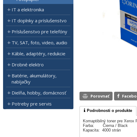
IT a elektronika
IT doplnky a príslušenstvo
Príslušenstvo pre telefóny
TV, SAT, foto, video, audio
Káble, adaptéry, redukcie
Drobné elektro
Batérie, akumulátory,
nabíjačky
Dielňa, hobby, domácnosť
Porovnať
Faceb
Potreby pre servis
Podrobnosti o produkte
Komaptibilný toner pre Xerox 
Farba: Čierna / Black
Kapacita: 4000 strán