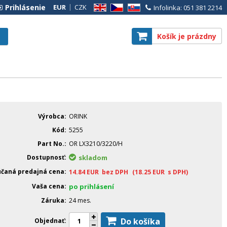
Prihlásenie
EUR
CZK
Infolinka: 051 381 2214
EN
CZ
SK
Košík je prázdny
Výrobca
ORINK
Kód
5255
Part No.
OR LX3210/3220/H
Dostupnosť
skladom
čaná predajná cena
14.84
EUR
bez DPH
(18.25
EUR
s DPH)
Vaša cena
po prihlásení
Záruka
24 mes.
Do košíka
Objednať