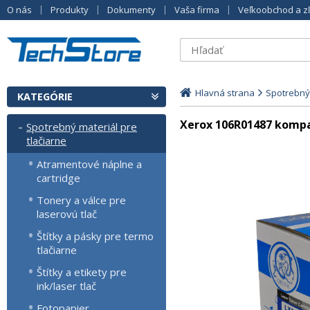
O nás
Produkty
Dokumenty
Vaša firma
Veľkoobchod a z
Hlavná strana
Spotrebný 
KATEGÓRIE
Xerox 106R01487 kompat
Spotrebný materiál pre
tlačiarne
Atramentové náplne a
cartridge
Tonery a válce pre
laserovú tlač
Štítky a pásky pre termo
tlačiarne
Štítky a etikety pre
ink/laser tlač
Fotopapier