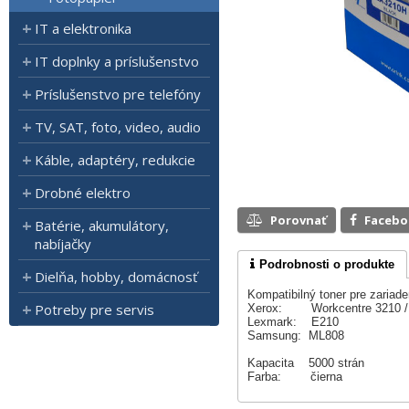
IT a elektronika
IT doplnky a príslušenstvo
Príslušenstvo pre telefóny
TV, SAT, foto, video, audio
Káble, adaptéry, redukcie
Drobné elektro
Porovnať
Faceb
Batérie, akumulátory,
nabíjačky
Podrobnosti o produkte
Dielňa, hobby, domácnosť
Kompatibilný toner pre zariade
Potreby pre servis
Xerox: Workcentre 3210 / 3
Lexmark: E210
Samsung: ML808
Kapacita 5000 strán
Farba: čierna