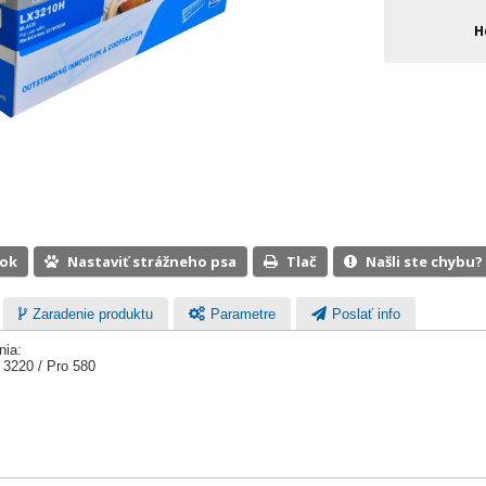
H
ook
Nastaviť strážneho psa
Tlač
Našli ste chybu?
Zaradenie produktu
Parametre
Poslať info
nia:
220 / Pro 580