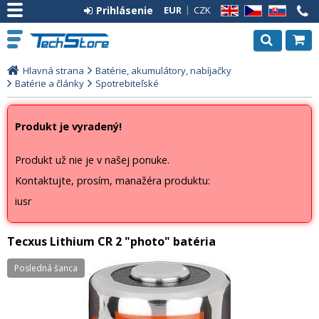
Prihlásenie
EUR
CZK
EN
CZ
SK
Hlavná strana
Batérie, akumulátory, nabíjačky
Batérie a články
Spotrebiteľské
Produkt je vyradený!
Produkt už nie je v našej ponuke.
Kontaktujte, prosím, manažéra produktu:
iusr
Tecxus Lithium CR 2 "photo" batéria
Posledná šanca