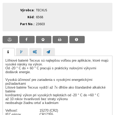
Výrobca
TECXUS
Kód
6568
Part No.
23603
Líthiové baterié Tecxus sú najlepšou voľbou pre aplikácie, ktoré majú
vysoké nároky na výkon.
Od -20 ° C do + 60 ° C pracujú s prakticky nulovými výkyvmi
dodávok energie.
Vysoká účinnosť pre zariadenia s vysokými energetickými
požiadavkami
Lítiové batérie Tecxus vydrží až 7x dlhšie ako štandardné alkalické
batérie
konštantný výkon pri vysokých teplotách od -20 ° C do +60 ° C
až 10 rokov trvanlivosti bez straty výkonu
neobsahuje žiadnu ortuť a kadmium
Veľkosť: 15270 (CR2)
IEC-názov CR17355