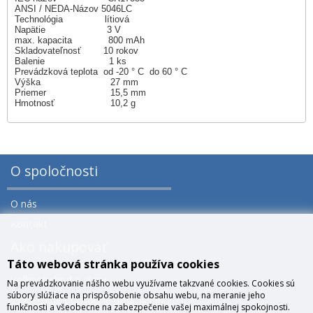
ANSI / NEDA-Názov 5046LC
Technológia lítiová
Napätie 3 V
max. kapacita 800 mAh
Skladovateľnosť 10 rokov
Balenie 1 ks
Prevádzková teplota od -20 ° C do 60 ° C
Výška 27 mm
Priemer 15,5 mm
Hmotnosť 10,2 g
O spoločnosti
O nás
Kontakt
Ako nakupovať
Táto webová stránka používa cookies
Veľkoobchod a zľavy
Na prevádzkovanie nášho webu využívame takzvané cookies. Cookies sú
súbory slúžiace na prispôsobenie obsahu webu, na meranie jeho
Všeobecné obchodné podmienky
funkčnosti a všeobecne na zabezpečenie vašej maximálnej spokojnosti.