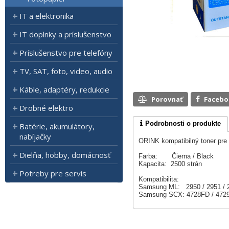
IT a elektronika
IT doplnky a príslušenstvo
Príslušenstvo pre telefóny
TV, SAT, foto, video, audio
Káble, adaptéry, redukcie
Porovnať
Faceb
Drobné elektro
Podrobnosti o produkte
Batérie, akumulátory,
nabíjačky
ORINK kompatibilný toner p
Dielňa, hobby, domácnosť
Farba: Čierna / Black
Kapacita: 2500 strán
Potreby pre servis
Kompatibilita:
Samsung ML: 2950 / 2951 / 
Samsung SCX: 4728FD / 472