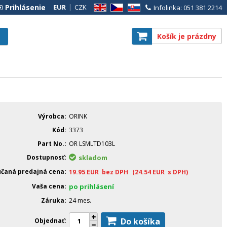
Prihlásenie
EUR
CZK
Infolinka: 051 381 2214
EN
CZ
SK
Košík je prázdny
Výrobca
ORINK
Kód
3373
Part No.
OR LSMLTD103L
Dostupnosť
skladom
čaná predajná cena
19.95
EUR
bez DPH
(24.54
EUR
s DPH)
Vaša cena
po prihlásení
Záruka
24 mes.
Do košíka
Objednať