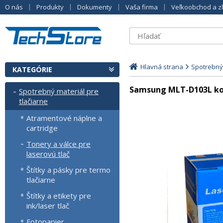
O nás
Produkty
Dokumenty
Vaša firma
Veľkoobchod a z
Hlavná strana
Spotrebný 
KATEGÓRIE
Samsung MLT-D103L kom
Spotrebný materiál pre
tlačiarne
Atramentové náplne a
cartridge
Tonery a válce pre
laserovú tlač
Štítky a pásky pre termo
tlačiarne
Štítky a etikety pre
ink/laser tlač
Fotopapier