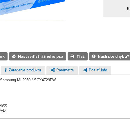
H
ook
Nastaviť strážneho psa
Tlač
Našli ste chybu?
Zaradenie produktu
Parametre
Poslať info
re Samsung ML2950 / SCX4729FW
2955
9FD