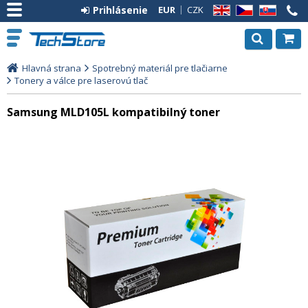
Prihlásenie
EUR
CZK
EN
CZ
SK
Hlavná strana
Spotrebný materiál pre tlačiarne
Tonery a válce pre laserovú tlač
Samsung MLD105L kompatibilný toner