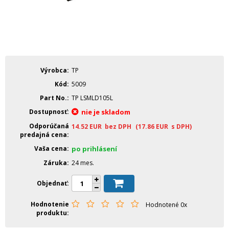
Výrobca
TP
Kód
5009
Part No.
TP LSMLD105L
Dostupnosť
nie je skladom
Odporúčaná
14.52
EUR
bez DPH
(17.86
EUR
s DPH)
predajná cena
Vaša cena
po prihlásení
Záruka
24 mes.
Objednať
Hodnotenie
Hodnotené 0x
produktu