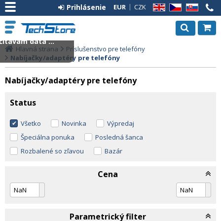
Prihlásenie
EUR
CZK
EN
CZ
SK
ítavam dáta ...
Hlavná strana
Príslušenstvo pre telefóny
Nabíjačky/adaptéry pre telefóny
Nabíjačky/adaptéry pre telefóny
Status
Všetko
Novinka
Výpredaj
Špeciálna ponuka
Posledná šanca
Rozbalené so zľavou
Bazár
Cena
Parametrický filter