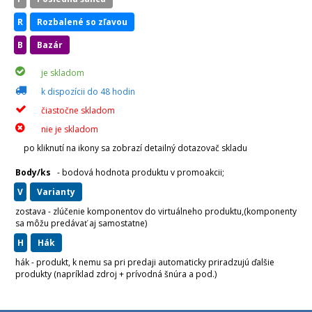
R
Rozbalené so zľavou
B
Bazár
je skladom
k dispozícii do 48 hodin
čiastočne skladom
nie je skladom
po kliknutí na ikony sa zobrazí detailný dotazovač skladu
Body/ks
- bodová hodnota produktu v promoakcii;
v
varianty
zostava - zlúčenie komponentov do virtuálneho produktu,(komponenty
sa môžu predávať aj samostatne)
H
hák
hák - produkt, k nemu sa pri predaji automaticky priradzujú ďalšie
produkty (napríklad zdroj + prívodná šnúra a pod.)