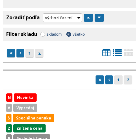
Zoradiť podľa
Filter skladu
skladom
všetko
1
2
1
2
N
Novinka
V
Výpredaj
Š
Špeciálna ponuka
Z
Znížená cena
P
Posledná šanca