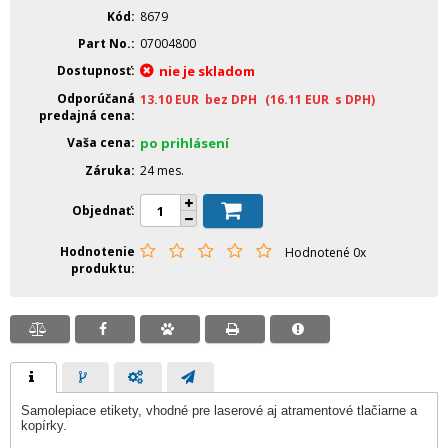
Kód
8679
Part No.
07004800
Dostupnosť
nie je skladom
Odporúčaná
13.10
EUR
bez DPH
(16.11
EUR
s DPH)
predajná cena
Vaša cena
po prihlásení
Záruka
24 mes.
Objednať
Hodnotenie
Hodnotené 0x
produktu
Samolepiace etikety, vhodné pre laserové aj atramentové tlačiarne a
kopírky.