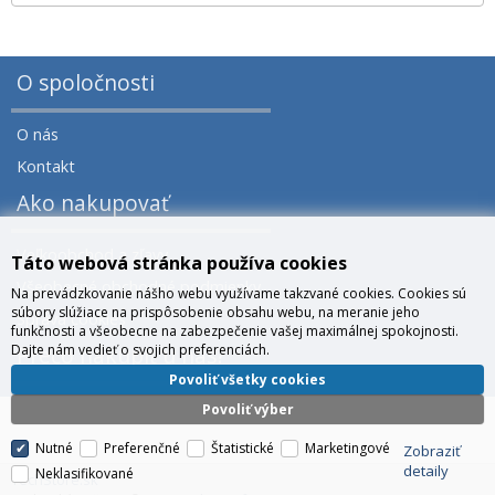
O spoločnosti
O nás
Kontakt
Ako nakupovať
Veľkoobchod a zľavy
Táto webová stránka používa cookies
Všeobecné obchodné podmienky
Na prevádzkovanie nášho webu využívame takzvané cookies. Cookies sú
súbory slúžiace na prispôsobenie obsahu webu, na meranie jeho
Správa cookies
funkčnosti a všeobecne na zabezpečenie vašej maximálnej spokojnosti.
Dajte nám vedieť o svojich preferenciách.
Prečo nakúpiť u nás?
Povoliť všetky cookies
Povoliť výber
Nutné
Preferenčné
Štatistické
Marketingové
Zobraziť
detaily
Neklasifikované
TechStore.sk