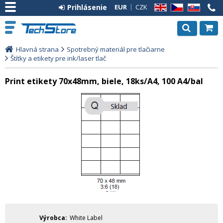
Prihlásenie
EUR
CZK
EN
CZ
SK
Hlavná strana
Spotrebný materiál pre tlačiarne
Štítky a etikety pre ink/laser tlač
Print etikety 70x48mm, biele, 18ks/A4, 100 A4/bal
Výrobca
White Label