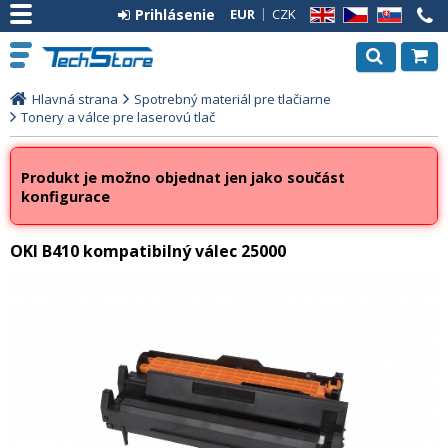
Prihlásenie
EUR
CZK
EN
CZ
SK
Hlavná strana
Spotrebný materiál pre tlačiarne
Tonery a válce pre laserovú tlač
Produkt je možno objednat jen jako součást
konfigurace
OKI B410 kompatibilný válec 25000