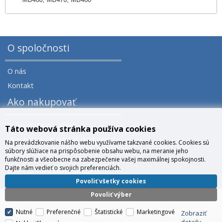
O spoločnosti
O nás
Kontakt
Ako nakupovať
Veľkoobchod a zľavy
Táto webová stránka používa cookies
Všeobecné obchodné podmienky
Na prevádzkovanie nášho webu využívame takzvané cookies. Cookies sú
súbory slúžiace na prispôsobenie obsahu webu, na meranie jeho
Správa cookies
funkčnosti a všeobecne na zabezpečenie vašej maximálnej spokojnosti.
Dajte nám vedieť o svojich preferenciách.
Prečo nakúpiť u nás?
Povoliť všetky cookies
Povoliť výber
Nutné
Preferenčné
Štatistické
Marketingové
Zobraziť