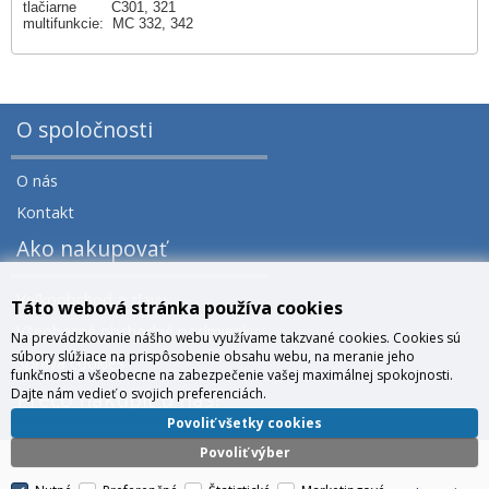
tlačiarne C301, 321
multifunkcie: MC 332, 342
O spoločnosti
O nás
Kontakt
Ako nakupovať
Veľkoobchod a zľavy
Táto webová stránka používa cookies
Všeobecné obchodné podmienky
Na prevádzkovanie nášho webu využívame takzvané cookies. Cookies sú
súbory slúžiace na prispôsobenie obsahu webu, na meranie jeho
Správa cookies
funkčnosti a všeobecne na zabezpečenie vašej maximálnej spokojnosti.
Dajte nám vedieť o svojich preferenciách.
Prečo nakúpiť u nás?
Povoliť všetky cookies
Povoliť výber