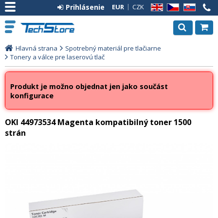
Prihlásenie
EUR
CZK
EN
CZ
SK
Hlavná strana
Spotrebný materiál pre tlačiarne
Tonery a válce pre laserovú tlač
Produkt je možno objednat jen jako součást
konfigurace
OKI 44973534 Magenta kompatibilný toner 1500
strán