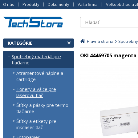
O nás
Produkty
Dokumenty
Vaša firma
Veľkoobchod a z
Hlavná strana
Spotrebný 
KATEGÓRIE
OKI 44469705 magenta k
Spotrebný materiál pre
tlačiarne
Atramentové náplne a
cartridge
Tonery a válce pre
laserovú tlač
Štítky a pásky pre termo
tlačiarne
Štítky a etikety pre
ink/laser tlač
Fotopapier