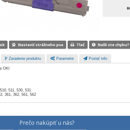
H
ook
Nastaviť strážneho psa
Tlač
Našli ste chybu?
Zaradenie produktu
Parametre
Poslať info
ne OKI
10, 511, 530, 531
2, 361, 362, 561, 562
Prečo nakúpiť u nás?