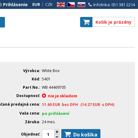
Prihlásenie
EUR
CZK
Infolinka: 051 381 2214
EN
CZ
SK
Košík je prázdny
Výrobca
White Box
Kód
5401
Part No.
WB 44469705
Dostupnosť
nie je skladom
čaná predajná cena
11.60
EUR
bez DPH
(14.27
EUR
s DPH)
Vaša cena
po prihlásení
Záruka
24 mes.
Do košíka
Objednať