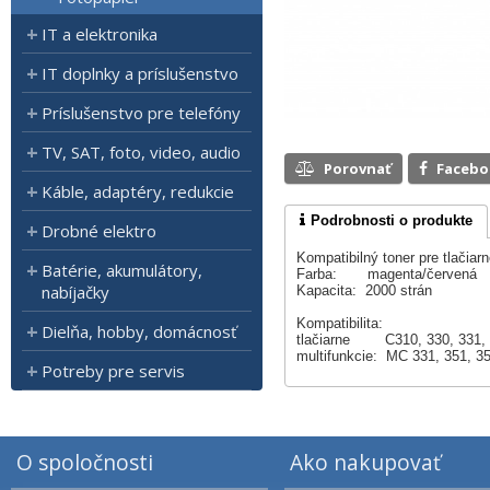
IT a elektronika
IT doplnky a príslušenstvo
Príslušenstvo pre telefóny
TV, SAT, foto, video, audio
Porovnať
Faceb
Káble, adaptéry, redukcie
Podrobnosti o produkte
Drobné elektro
Kompatibilný toner pre tlačiar
Batérie, akumulátory,
Farba: magenta/červená
nabíjačky
Kapacita: 2000 strán
Kompatibilita:
Dielňa, hobby, domácnosť
tlačiarne C310, 330, 331, 5
multifunkcie: MC 331, 351, 35
Potreby pre servis
O spoločnosti
Ako nakupovať