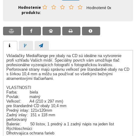
Hodnotenie
Hodnotené 0x
produktu
Vkladačky MediaRange pre obaly na CD sú ideálne na vytvorenie
profi vzhľadu Vašich mídií. Špeciálny povrch vám umožňuje tlač
profesionálne vyzerajúcich fotografií s fotografickou kvalitou.
Perforované strany majú správnu veľkosť pre štandardné obaly na CD
s šírkou 10,4 mm a môžu sa používať so všetkými bežnými
atramentovými tlačiarňami.
VLASTNOSTI
Farba: biela
Povlak: matný
Veľkosť: A4 (210 x 297 mm)
pre štandardné CD obaly 10,4 mm
Predný inlay: 121x120mm
Zadný inlay: 151 x 118 mm
perforovaný
Balenie: 50 listov, 1 predný a 1 zadný nápis na jeden list
Rýchloschnúci
Dlhotrvajúca ochrana farieb