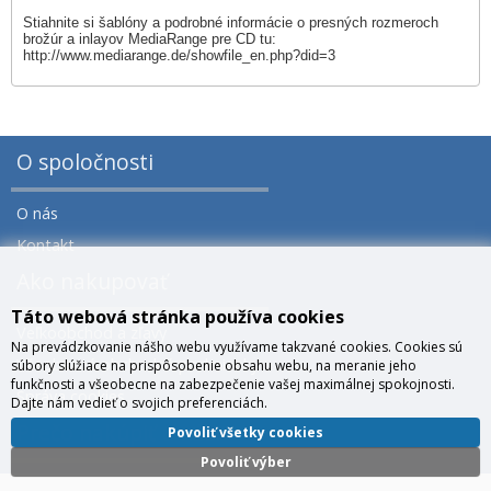
Stiahnite si šablóny a podrobné informácie o presných rozmeroch
brožúr a inlayov MediaRange pre CD tu:
http://www.mediarange.de/showfile_en.php?did=3
O spoločnosti
O nás
Kontakt
Ako nakupovať
Táto webová stránka používa cookies
Veľkoobchod a zľavy
Na prevádzkovanie nášho webu využívame takzvané cookies. Cookies sú
Všeobecné obchodné podmienky
súbory slúžiace na prispôsobenie obsahu webu, na meranie jeho
funkčnosti a všeobecne na zabezpečenie vašej maximálnej spokojnosti.
Správa cookies
Dajte nám vedieť o svojich preferenciách.
Prečo nakúpiť u nás?
Povoliť všetky cookies
Povoliť výber