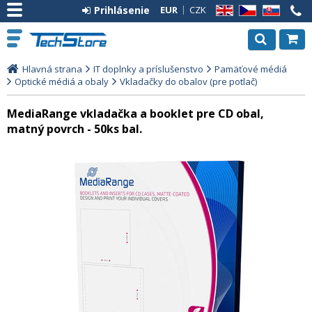
Prihlásenie
EUR
CZK
EN
CZ
SK
Hlavná strana
IT doplnky a príslušenstvo
Pamäťové médiá
Optické médiá a obaly
Vkladačky do obalov (pre potlač)
MediaRange vkladačka a booklet pre CD obal,
matný povrch - 50ks bal.