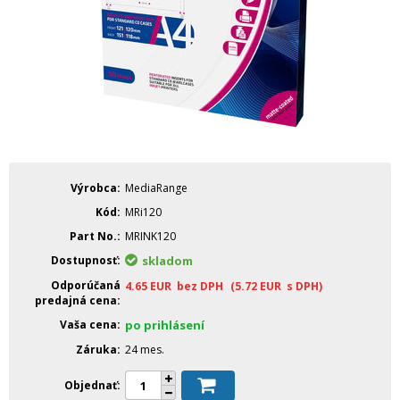
Výrobca
MediaRange
Kód
MRi120
Part No.
MRINK120
Dostupnosť
skladom
Odporúčaná
4.65
EUR
bez DPH
(5.72
EUR
s DPH)
predajná cena
Vaša cena
po prihlásení
Záruka
24 mes.
Objednať