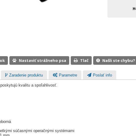
H
ook
Nastaviť strážneho psa
Tlač
Našli ste chybu?
Zaradenie produktu
Parametre
Poslať info
skytujú kvalitu a spoľahlivosť.
s
borná
všetkými súčasnými operačnými systémami
 11 mm