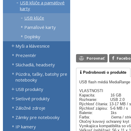
USB kľúče a pamäťové
karty
USB kľúče
Pamäľové karty
Doplnky
Myši a klávesnice
Prezentér
Porovnať
Faceb
Slúchadlá, headsety
Podrobnosti o produkte
Púzdra, tašky, batohy pre
notebooky
USB flash médiá MediaRange po
USB produkty
VLASTNOSTI
Kapacita: 16 GB
Sieťové produkty
Rozhranie: USB 2.0
Rýchlosť čítania: 13-17 MB / 
Záložné zdroje
Rýchlosť zápisu: 5-6 MB / s
Balenie: 1ks
Zámky pre notebooky
Farba: čierna / strie
Otočný kovový ochranný kryt
IP kamery
Vynikajúca kompatibilita so 
Veľkosť (približne): 56 x 11 x