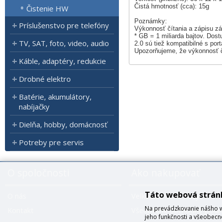
Čistá hmotnosť (cca): 15g
Čistenie HW
Poznámky:
Príslušenstvo pre telefóny
Výkonnosť čítania a zápisu zá
* GB = 1 miliarda bajtov. Dos
TV, SAT, foto, video, audio
2.0 sú tiež kompatibilné s po
Upozorňujeme, že výkonnosť čí
Káble, adaptéry, redukcie
Drobné elektro
Batérie, akumulátory,
nabíjačky
Dielňa, hobby, domácnosť
Potreby pre servis
O spoločnosti
Ako nakupovať
Táto webová strán
O nás
Veľkoobchod a zľavy
Na prevádzkovanie nášho w
Kontakt
Všeobecné obchodné podm
jeho funkčnosti a všeobecn