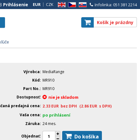
Prihlásenie
EUR
CZK
Infolinka: 051 381 2214
EN
CZ
SK
Košík je prázdny
kľúče
Výrobca
MediaRange
Kód
MR910
Part No.
MR910
Dostupnosť
nie je skladom
čaná predajná cena
2.33
EUR
bez DPH
(2.86
EUR
s DPH)
Vaša cena
po prihlásení
Záruka
24 mes.
Do košíka
Objednať