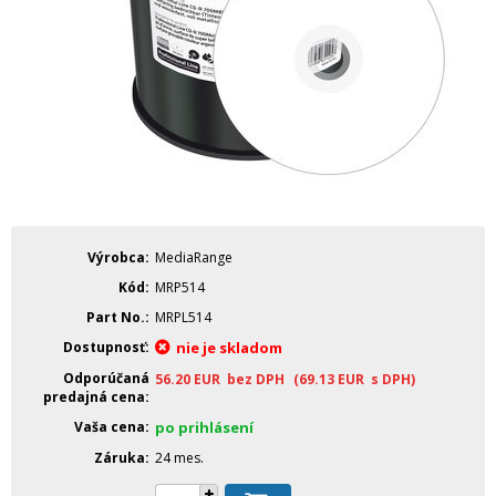
Výrobca
MediaRange
Kód
MRP514
Part No.
MRPL514
Dostupnosť
nie je skladom
Odporúčaná
56.20
EUR
bez DPH
(69.13
EUR
s DPH)
predajná cena
Vaša cena
po prihlásení
Záruka
24 mes.