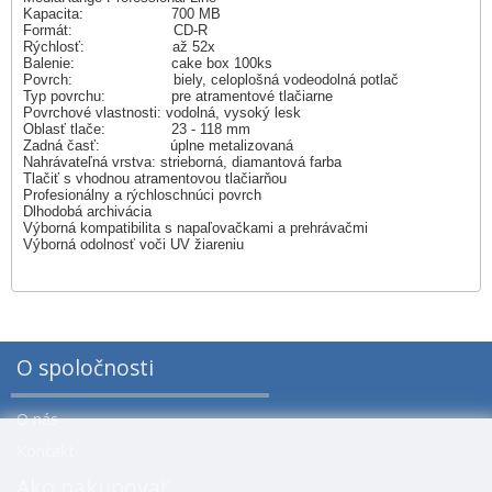
Kapacita: 700 MB
Formát: CD-R
Rýchlosť: až 52x
Balenie: cake box 100ks
Povrch: biely, celoplošná vodeodolná potlač
Typ povrchu: pre atramentové tlačiarne
Povrchové vlastnosti: vodolná, vysoký lesk
Oblasť tlače: 23 - 118 mm
Zadná časť: úplne metalizovaná
Nahrávateľná vrstva: strieborná, diamantová farba
Tlačiť s vhodnou atramentovou tlačiarňou
Profesionálny a rýchloschnúci povrch
Dlhodobá archivácia
Výborná kompatibilita s napaľovačkami a prehrávačmi
Výborná odolnosť voči UV žiareniu
O spoločnosti
O nás
Kontakt
Ako nakupovať