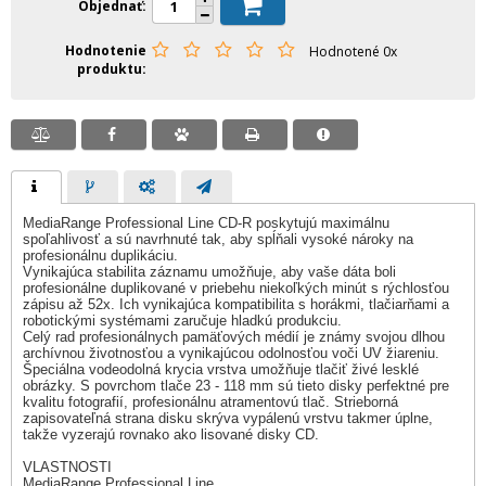
Objednať
Hodnotenie
Hodnotené 0x
produktu
MediaRange Professional Line CD-R poskytujú maximálnu
spoľahlivosť a sú navrhnuté tak, aby spĺňali vysoké nároky na
profesionálnu duplikáciu.
Vynikajúca stabilita záznamu umožňuje, aby vaše dáta boli
profesionálne duplikované v priebehu niekoľkých minút s rýchlosťou
zápisu až 52x. Ich vynikajúca kompatibilita s horákmi, tlačiarňami a
robotickými systémami zaručuje hladkú produkciu.
Celý rad profesionálnych pamäťových médií je známy svojou dlhou
archívnou životnosťou a vynikajúcou odolnosťou voči UV žiareniu.
Špeciálna vodeodolná krycia vrstva umožňuje tlačiť živé lesklé
obrázky. S povrchom tlače 23 - 118 mm sú tieto disky perfektné pre
kvalitu fotografií, profesionálnu atramentovú tlač. Strieborná
zapisovateľná strana disku skrýva vypálenú vrstvu takmer úplne,
takže vyzerajú rovnako ako lisované disky CD.
VLASTNOSTI
MediaRange Professional Line