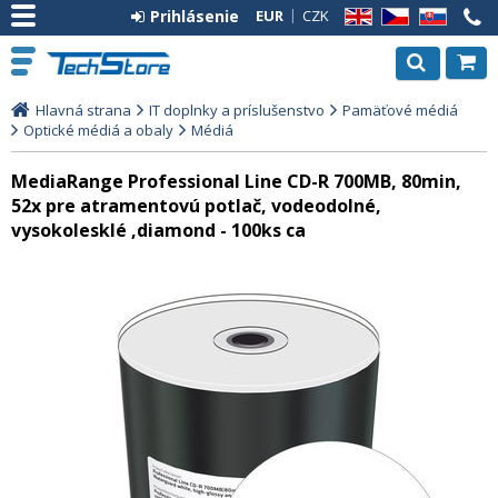
Prihlásenie
EUR
CZK
EN
CZ
SK
Hlavná strana
IT doplnky a príslušenstvo
Pamäťové médiá
Optické médiá a obaly
Médiá
MediaRange Professional Line CD-R 700MB, 80min,
52x pre atramentovú potlač, vodeodolné,
vysokolesklé ,diamond - 100ks ca