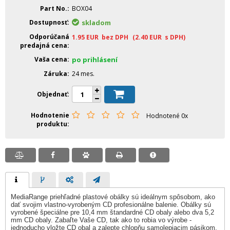
Part No.
BOX04
Dostupnosť
skladom
Odporúčaná
1.95
EUR
bez DPH
(2.40
EUR
s DPH)
predajná cena
Vaša cena
po prihlásení
Záruka
24 mes.
Objednať
Hodnotenie
Hodnotené 0x
produktu
MediaRange priehľadné plastové obálky sú ideálnym spôsobom, ako
dať svojim vlastno-vyrobeným CD profesionálne balenie. Obálky sú
vyrobené špeciálne pre 10,4 mm štandardné CD obaly alebo dva 5,2
mm CD obaly. Zabaľte Vaše CD, tak ako to robia vo výrobe -
jednoducho vložte CD obal a zalepte chlopňu samolepiacim pásikom.