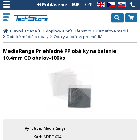
Prihlásenie
EUR
CZK
EN
CZ
SK
Hlavná strana
IT doplnky a príslušenstvo
Pamäťové médiá
Optické médiá a obaly
Obaly a obálky pre médiá
MediaRange Priehľadné PP obálky na balenie
10.4mm CD obalov-100ks
Výrobca
MediaRange
Kód
MRBOX04