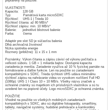
pripravený na použitie.
VLASTNOSTI
Kapacita: 128 GB
Typ: Pamäťová karta microSDXC
Rýchlosť: UHS-1 | Trieda 10
Rýchlosť čítania: až 80 MB/s*
Rýchlosť zápisu: min. 10 MB/s*
Balenie: jednotlivé blistrové balenie
Farba: čierna
Adaptér pre slot SD je súčasťou balenia
Dlhá archivačná životnosť
Nízka spotreba energie
Rozmery (približne): 11 x 15 x 1 mm
Poznámky: Výkon čítania a zápisu závisí od výkonu počítača a
veľkosti súboru. 1 GB = 1 miliarda bajtov. Dostupná kapacita
zariadenia je menšia. Zariadenie využíva až 10 % fyzickej pamäte na
formátovanie a ďalšie funkcie. Len na použitie so zariadeniami
kompatibilnými s SDXC. Trieda rýchlosti UHS udáva minimálnu
rýchlosť zápisu na nahrávanie videa vo vysokom rozlíšení Full HD
(1080p): UHS 1 I Class 10 = 10 MB/s. Všetky názvy značiek a
ochranné známky sú majetkom ich príslušných vlastníkov a sú tu
uvedené len na popisné účely. Logo microSDXC je ochranná známka.
POUŽITIE
Vhodné na použitie vo všetkých mobilných zariadeniach
kompatibilných s SDXC, ako sú digitálne fotoaparáty, smartfóny,
tablety, navigačné systémy, hudobné prehrávače a kamkordéry