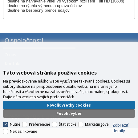
Ideálne na nahrávanie videí vo vysokom rozlíšení Full HD (1080p)
Ideálne na rýchlu výmenu a úpravu údajov
Ideálne na bezpečný prenos údajov
O spoločnosti
O nás
Kontakt
Táto webová stránka používa cookies
Ako nakupovať
Na prevádzkovanie nášho webu využívame takzvané cookies. Cookies sú
súbory slúžiace na prispôsobenie obsahu webu, na meranie jeho
Veľkoobchod a zľavy
funkčnosti a všeobecne na zabezpečenie vašej maximálnej spokojnosti.
Všeobecné obchodné podmienky
Dajte nám vedieť o svojich preferenciách.
Povoliť všetky cookies
Správa cookies
Povoliť výber
Prečo nakúpiť u nás?
Nutné
Preferenčné
Štatistické
Marketingové
Zobraziť
detaily
Neklasifikované