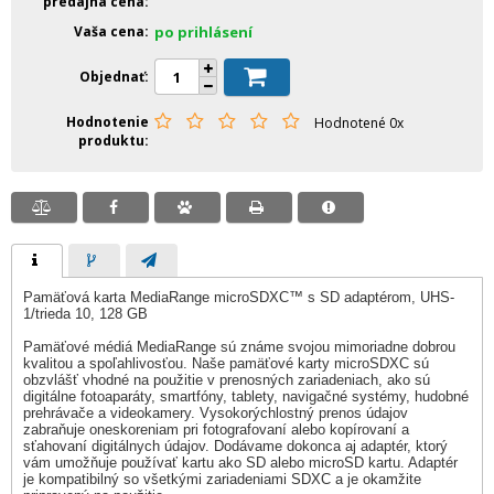
predajná cena
Vaša cena
po prihlásení
Objednať
Hodnotenie
Hodnotené 0x
produktu
Pamäťová karta MediaRange microSDXC™ s SD adaptérom, UHS-
1/trieda 10, 128 GB
Pamäťové médiá MediaRange sú známe svojou mimoriadne dobrou
kvalitou a spoľahlivosťou. Naše pamäťové karty microSDXC sú
obzvlášť vhodné na použitie v prenosných zariadeniach, ako sú
digitálne fotoaparáty, smartfóny, tablety, navigačné systémy, hudobné
prehrávače a videokamery. Vysokorýchlostný prenos údajov
zabraňuje oneskoreniam pri fotografovaní alebo kopírovaní a
sťahovaní digitálnych údajov. Dodávame dokonca aj adaptér, ktorý
vám umožňuje používať kartu ako SD alebo microSD kartu. Adaptér
je kompatibilný so všetkými zariadeniami SDXC a je okamžite