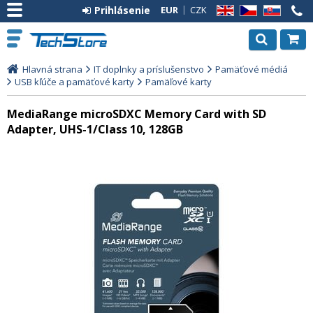
Prihlásenie
EUR
CZK
EN
CZ
SK
Hlavná strana
IT doplnky a príslušenstvo
Pamäťové médiá
USB kľúče a pamäťové karty
Pamäľové karty
MediaRange microSDXC Memory Card with SD
Adapter, UHS-1/Class 10, 128GB