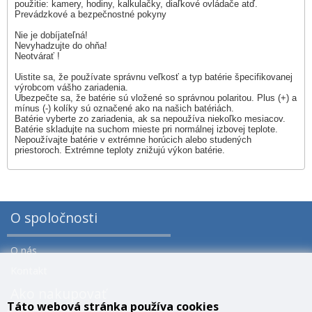
použitie: kamery, hodiny, kalkulačky, diaľkové ovládače atď.
Prevádzkové a bezpečnostné pokyny
Nie je dobíjateľná!
Nevyhadzujte do ohňa!
Neotvárať !
Uistite sa, že používate správnu veľkosť a typ batérie špecifikovanej
výrobcom vášho zariadenia.
Ubezpečte sa, že batérie sú vložené so správnou polaritou. Plus (+) a
mínus (-) kolíky sú označené ako na našich batériách.
Batérie vyberte zo zariadenia, ak sa nepoužíva niekoľko mesiacov.
Batérie skladujte na suchom mieste pri normálnej izbovej teplote.
Nepoužívajte batérie v extrémne horúcich alebo studených
priestoroch. Extrémne teploty znižujú výkon batérie.
O spoločnosti
O nás
Kontakt
Ako nakupovať
Táto webová stránka používa cookies