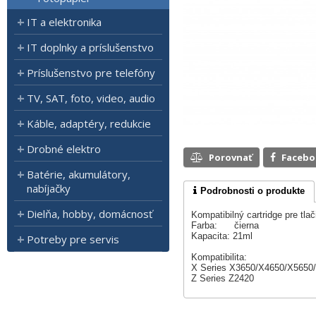
IT a elektronika
IT doplnky a príslušenstvo
Príslušenstvo pre telefóny
TV, SAT, foto, video, audio
Káble, adaptéry, redukcie
Drobné elektro
Porovnať
Faceb
Batérie, akumulátory,
nabíjačky
Podrobnosti o produkte
Dielňa, hobby, domácnosť
Kompatibilný cartridge pre tla
Farba: čierna
Kapacita: 21ml
Potreby pre servis
Kompatibilita:
X Series X3650/X4650/X5650
Z Series Z2420