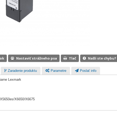
ook
Nastaviť strážneho psa
Tlač
Našli ste chybu?
Zaradenie produktu
Parametre
Poslať info
čiarne Lexmark
/X5650es/X6650/X6675