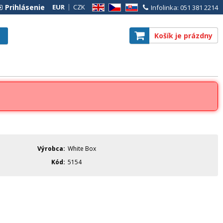
Prihlásenie
EUR
CZK
Infolinka: 051 381 2214
EN
CZ
SK
Košík je prázdny
Výrobca
White Box
Kód
5154