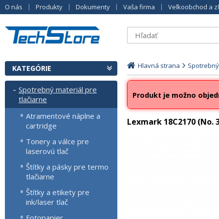
O nás
Produkty
Dokumenty
Vaša firma
Veľkoobchod a z
Hlavná strana
Spotrebný 
KATEGÓRIE
Spotrebný materiál pre
Produkt je možno objed
tlačiarne
Atramentové náplne a
Lexmark 18C2170 (No. 3
cartridge
Tonery a válce pre
laserovú tlač
Štítky a pásky pre termo
tlačiarne
Štítky a etikety pre
ink/laser tlač
Fotopapier