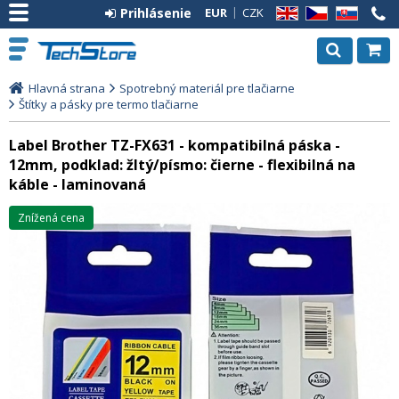
Prihlásenie
EUR
CZK
EN
CZ
SK
Hlavná strana
Spotrebný materiál pre tlačiarne
Štítky a pásky pre termo tlačiarne
Label Brother TZ-FX631 - kompatibilná páska -
12mm, podklad: žltý/písmo: čierne - flexibilná na
káble - laminovaná
Znížená cena