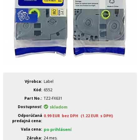
Výrobca
Label
Kód
6552
Part No.
TZ2-FX631
Dostupnosť
skladom
Odporúčaná
0.99
EUR
bez DPH
(1.22
EUR
s DPH)
predajná cena
Vaša cena
po prihlásení
Záruka
24 mes.