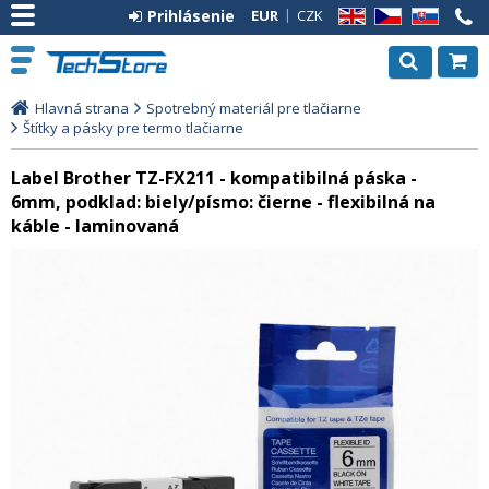
Prihlásenie
EUR
CZK
EN
CZ
SK
Hlavná strana
Spotrebný materiál pre tlačiarne
Štítky a pásky pre termo tlačiarne
Label Brother TZ-FX211 - kompatibilná páska -
6mm, podklad: biely/písmo: čierne - flexibilná na
káble - laminovaná