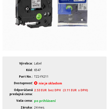
Výrobca
Label
Kód
6547
Part No.
TZ2-FX211
Dostupnosť
nie je skladom
Odporúčaná
2.53
EUR
bez DPH
(3.11
EUR
s DPH)
predajná cena
Vaša cena
po prihlásení
Záruka
24 mes.