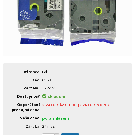
Výrobca
Label
Kód
6560
Part No.
TZ2-151
Dostupnosť
skladom
Odporúčaná
2.24
EUR
bez DPH
(2.76
EUR
s DPH)
predajná cena
Vaša cena
po prihlásení
Záruka
24 mes.