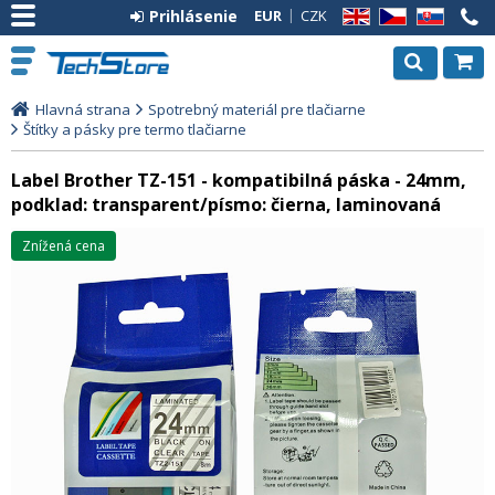
Prihlásenie
EUR
CZK
EN
CZ
SK
Hlavná strana
Spotrebný materiál pre tlačiarne
Štítky a pásky pre termo tlačiarne
Label Brother TZ-151 - kompatibilná páska - 24mm,
podklad: transparent/písmo: čierna, laminovaná
Znížená cena