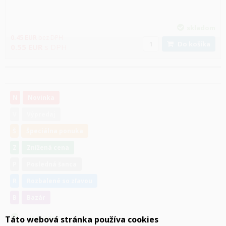
skladom
0.45
EUR
bez DPH
Do košíka
0.55
EUR
s DPH
N
Novinka
V
Výpredaj
Š
Špeciálna ponuka
Z
Znížená cena
P
Posledná šanca
R
Rozbalené so zľavou
B
Bazár
je skladom
Táto webová stránka používa cookies