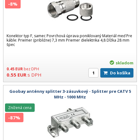
-8%
Konektor typ F, samec Povrchová úprava poniklovaný Materiál meď Pre
káble: Priemer (približne) 7,3 mm Priemer dielektrika 4,8 Dĺžka 28 mm
špec
skladom
0.45
EUR
bez DPH
Do košíka
0.55
EUR
s DPH
Goobay anténny splitter 3-zásuvkový - Splitter pre CATV 5
MHz - 1000 MHz
Znížená cena
-87%