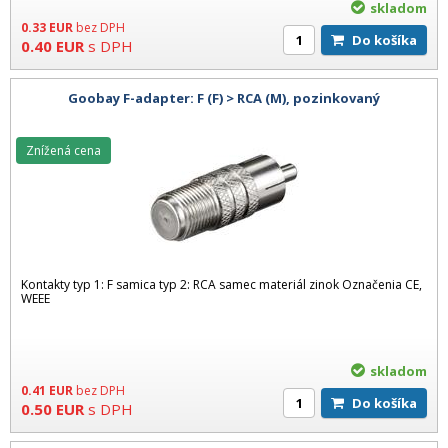
skladom
0.33
EUR
bez DPH
Do košíka
0.40
EUR
s DPH
Goobay F-adapter: F (F) > RCA (M), pozinkovaný
Znížená cena
Kontakty typ 1: F samica typ 2: RCA samec materiál zinok Označenia CE,
WEEE
skladom
0.41
EUR
bez DPH
Do košíka
0.50
EUR
s DPH