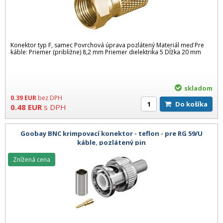
Konektor typ F, samec Povrchová úprava pozlátený Materiál meď Pre
káble: Priemer (približne) 8,2 mm Priemer dielektrika 5 Dĺžka 20 mm
skladom
0.39
EUR
bez DPH
Do košíka
0.48
EUR
s DPH
Goobay BNC krimpovací konektor - teflon - pre RG 59/U
káble, pozlátený pin
Znížená cena