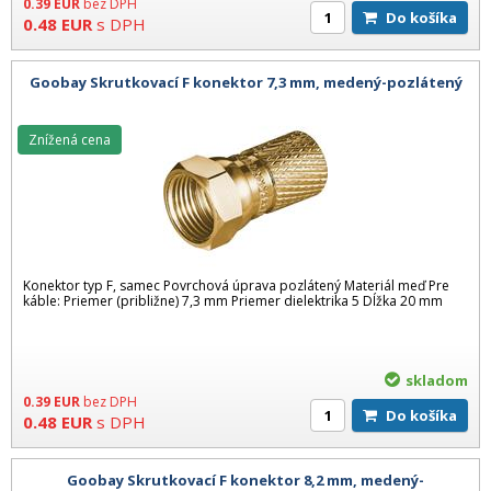
0.39
EUR
bez DPH
Do košíka
0.48
EUR
s DPH
Goobay Skrutkovací F konektor 7,3 mm, medený-pozlátený
Znížená cena
Konektor typ F, samec Povrchová úprava pozlátený Materiál meď Pre
káble: Priemer (približne) 7,3 mm Priemer dielektrika 5 Dĺžka 20 mm
skladom
0.39
EUR
bez DPH
Do košíka
0.48
EUR
s DPH
Goobay Skrutkovací F konektor 8,2 mm, medený-