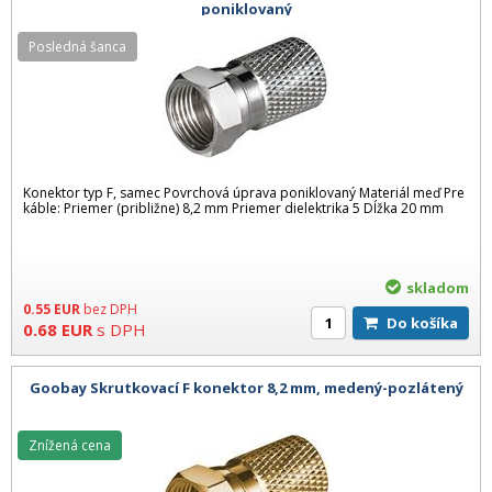
poniklovaný
Posledná šanca
Konektor typ F, samec Povrchová úprava poniklovaný Materiál meď Pre
káble: Priemer (približne) 8,2 mm Priemer dielektrika 5 Dĺžka 20 mm
skladom
0.55
EUR
bez DPH
Do košíka
0.68
EUR
s DPH
Goobay Skrutkovací F konektor 8,2 mm, medený-pozlátený
Znížená cena