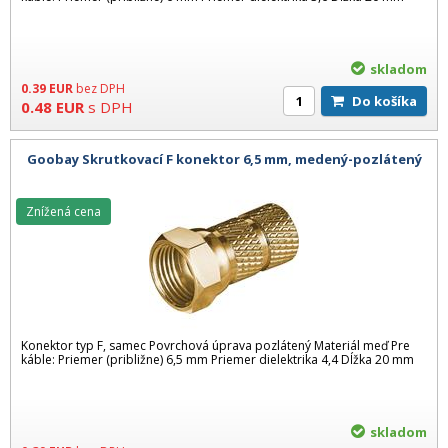
skladom
0.39
EUR
bez DPH
Do košíka
0.48
EUR
s DPH
Goobay Skrutkovací F konektor 6,5 mm, medený-pozlátený
Znížená cena
Konektor typ F, samec Povrchová úprava pozlátený Materiál meď Pre
káble: Priemer (približne) 6,5 mm Priemer dielektrika 4,4 Dĺžka 20 mm
skladom