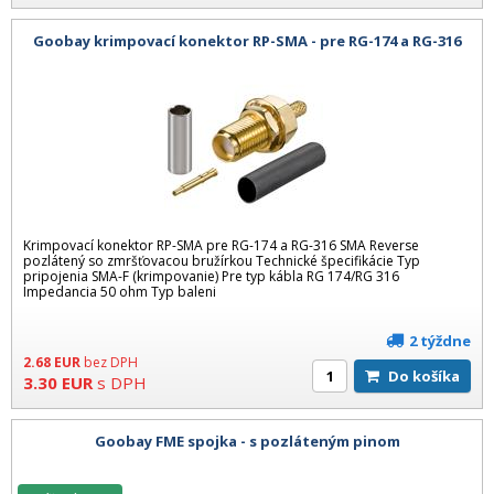
Goobay krimpovací konektor RP-SMA - pre RG-174 a RG-316
Krimpovací konektor RP-SMA pre RG-174 a RG-316 SMA Reverse
pozlátený so zmršťovacou bružírkou Technické špecifikácie Typ
pripojenia SMA-F (krimpovanie) Pre typ kábla RG 174/RG 316
Impedancia 50 ohm Typ baleni
2 týždne
2.68
EUR
bez DPH
Do košíka
3.30
EUR
s DPH
Goobay FME spojka - s pozláteným pinom