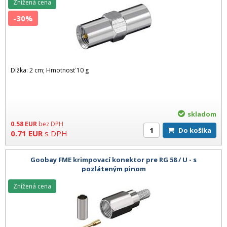
Znížená cena
-30%
Dĺžka: 2 cm; Hmotnosť 10 g
skladom
0.58
EUR
bez DPH
Do košíka
0.71
EUR
s DPH
Goobay FME krimpovací konektor pre RG 58 / U - s
pozláteným pinom
Znížená cena