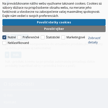
k dispozícii do 48 hodin
Na prevádzkovanie nášho webu využívame takzvané cookies. Cookies sú
súbory slúžiace na prispôsobenie obsahu webu, na meranie jeho
čiastočne skladom
funkčnosti a všeobecne na zabezpečenie vašej maximálnej spokojnosti.
nie je skladom
Dajte nám vedieť o svojich preferenciách.
po kliknutí na ikony sa zobrazí detailný dotazovač skladu
Povoliť všetky cookies
Povoliť výber
Body/ks
- bodová hodnota produktu v promoakcii;
Nutné
Preferenčné
Štatistické
Marketingové
v
varianty
Zobraziť
detaily
Neklasifikované
zostava - zlúčenie komponentov do virtuálneho produktu,(komponenty
sa môžu predávať aj samostatne)
H
hák
hák - produkt, k nemu sa pri predaji automaticky priradzujú ďalšie
produkty (napríklad zdroj + prívodná šnúra a pod.)
O spoločnosti
O nás
Kontakt