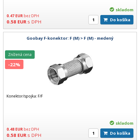
skladom
0.47
EUR
bez DPH
Do košíka
0.58
EUR
s DPH
Goobay F-konektor: F (M) > F (M) - medený
Znížená cena
-22%
Konektor/spojka: F/F
skladom
0.48
EUR
bez DPH
Do košíka
0.58
EUR
s DPH