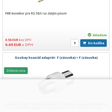
FME-konektor pre RG 58/U so zlatým pinom
skladom
0.56
EUR
bez DPH
Do košíka
0.69
EUR
s DPH
Goobay koaxiál adaptér: F (zásuvka) > F (zásuvka)
Znížená cena
Koaxiálny adaptér: Koaxiálna zásuvka> Koaxiálna zásuvka plast Materiál
puzdra plast Typ balenia 1 ks bulk Značenie OEEZ, CE Dĺžka 25,9 mm