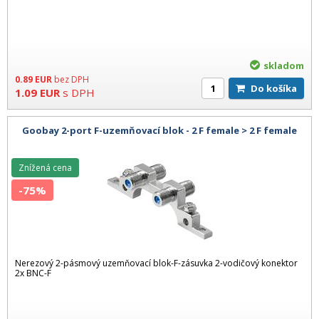
skladom
0.89
EUR
bez DPH
Do košíka
1.09
EUR
s DPH
Goobay 2-port F-uzemňovací blok - 2 F female > 2 F female
Znížená cena
-75%
Nerezový 2-pásmový uzemňovací blok-F-zásuvka 2-vodičový konektor
2x BNC-F