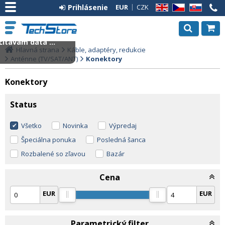
Prihlásenie
EUR
CZK
EN
CZ
SK
ítavam dáta ...
Hlavná strana
Káble, adaptéry, redukcie
Anténne (TV/SAT/ANT)
Konektory
Konektory
Status
Všetko
Novinka
Výpredaj
Špeciálna ponuka
Posledná šanca
Rozbalené so zľavou
Bazár
Cena
EUR
EUR
Parametrický filter