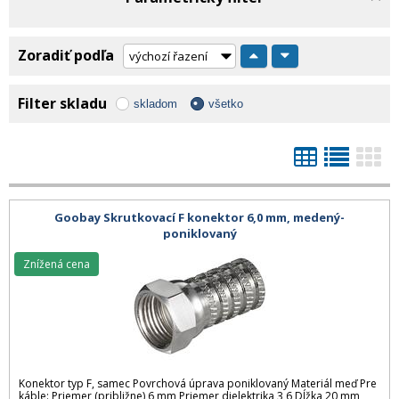
Zoradiť podľa
Filter skladu
skladom
všetko
Goobay Skrutkovací F konektor 6,0 mm, medený-
poniklovaný
Znížená cena
Konektor typ F, samec Povrchová úprava poniklovaný Materiál meď Pre
káble: Priemer (približne) 6 mm Priemer dielektrika 3,6 Dĺžka 20 mm