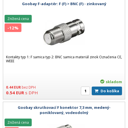
Goobay F-adaptér: F (F) > BNC (F) - zinkovaný
Znížená cena
-12%
Kontakty typ 1: F samica typ 2: BNC samica materiál zinok Označenia CE,
WEEE
skladom
0.44
EUR
bez DPH
Do košíka
0.54
EUR
s DPH
Goobay skrutkovací F konektor 7,3 mm, medený-
poniklovaný, vodeodolný
Znížená cena