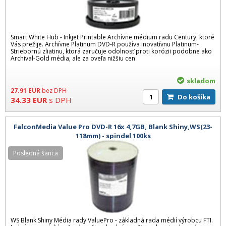
Smart White Hub - Inkjet Printable Archívne médium radu Century, ktoré
Vás prežije. Archívne Platinum DVD-R používa inovatívnu Platinum-
Striebornú zliatinu, ktorá zaručuje odolnosť proti korózii podobne ako
Archival-Gold média, ale za oveľa nižšiu cen
skladom
27.91
EUR
bez DPH
Do košíka
34.33
EUR
s DPH
FalconMedia Value Pro DVD-R 16x 4,7GB, Blank Shiny,WS(23-
118mm) - spindel 100ks
Posledná šanca
WS Blank Shiny Média rady ValuePro - základná rada médií výrobcu FTI.