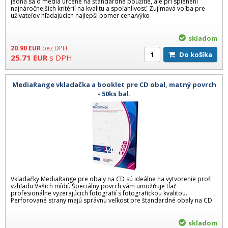
Jedná sa o médiá určené na štandardné použitie, ale pri splenení
najnáročnejších kritérií na kvalitu a spoľahlivosť. Zujímavá voľba pre
užívateľov hľadajúcich najlepší pomer cena/výko
skladom
20.90
EUR
bez DPH
Do košíka
25.71
EUR
s DPH
MediaRange vkladačka a booklet pre CD obal, matný povrch
- 50ks bal.
Vkladačky MediaRange pre obaly na CD sú ideálne na vytvorenie profi
vzhľadu Vašich mídií. Špeciálny povrch vám umožňuje tlač
profesionálne vyzerajúcich fotografií s fotografickou kvalitou.
Perforované strany majú správnu veľkosť pre štandardné obaly na CD
skladom