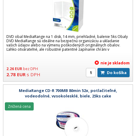
DVD obal MediaRange na 1 disk, 14 mm, priehľadné, balenie 5ks Obaly
DVD MediaRange sú ideálne na bezpečnú organizáciu a ukladanie
vašich údajov alebo na výmenu poškodených originálnych obalov.
Ľahko otvárateľné, ale robustné patentné zapínanie chráni v
nie je skladom
2.26
EUR
bez DPH
Do košíka
2.78
EUR
s DPH
MediaRange CD-R 700MB 80min 52x, potlačiteľné,
vodeodolné, vysokolesklé, biele, 25ks cake
Znížená cena