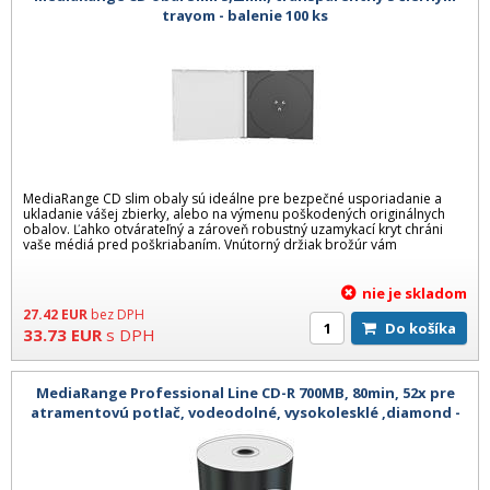
trayom - balenie 100 ks
MediaRange CD slim obaly sú ideálne pre bezpečné usporiadanie a
ukladanie vášej zbierky, alebo na výmenu poškodených originálnych
obalov. Ľahko otvárateľný a zároveň robustný uzamykací kryt chráni
vaše médiá pred poškriabaním. Vnútorný držiak brožúr vám
nie je skladom
27.42
EUR
bez DPH
Do košíka
33.73
EUR
s DPH
MediaRange Professional Line CD-R 700MB, 80min, 52x pre
atramentovú potlač, vodeodolné, vysokolesklé ,diamond -
100ks ca