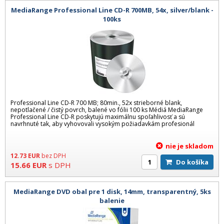
MediaRange Professional Line CD-R 700MB, 54x, silver/blank -
100ks
Professional Line CD-R 700 MB; 80min., 52x strieborné blank,
nepotlačené / čistý povrch, balené vo fólii 100 ks Médiá MediaRange
Professional Line CD-R poskytujú maximálnu spoľahlivosť a sú
navrhnuté tak, aby vyhovovali vysokým požiadavkám profesionál
nie je skladom
12.73
EUR
bez DPH
Do košíka
15.66
EUR
s DPH
MediaRange DVD obal pre 1 disk, 14mm, transparentný, 5ks
balenie