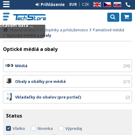
Prihlásenie
EUR
CZK
EN
CZ
SK
ítavam dáta ...
Hlavná strana
IT doplnky a príslušenstvo
Pamäťové médiá
Optické médiá a obaly
Optické médiá a obaly
Médiá
36
Obaly a obálky pre médiá
21
Vkladačky do obalov (pre potlač)
2
Status
Všetko
Novinka
Výpredaj