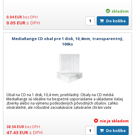
skladom
0.04
EUR
bez DPH
Do košíka
0.05
EUR
s DPH
MediaRange CD obal pre 1 disk, 10,4mm, transparentný,
100ks
Obal na CD na 1 disk, 10,4 mm, priehľadný. Obaly na CD médiá
MediaRange sú ideálne na bezpečné usporiadanie a ukladanie Vašej
zbierky alebo na výmenu poškodených pôvodných obalov. Ľahko
otvárateľné, ale robustné zacvakávacie zatváranie chráni vaše
nie je skladom
38.56
EUR
bez DPH
Do košíka
47.43
EUR
s DPH