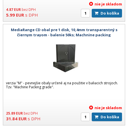
nie je skladom
4.87
EUR
bez DPH
Do košíka
5.99
EUR
s DPH
MediaRange CD obal pre 1 disk, 10,4mm transparentný s
čiernym trayom - balenie 50ks; Machnine packing
verzia "M" - pevnejšie obaly určené aj na použitie v baliacich strojoch.
Tzv. "Machine Packing grade".
nie je skladom
25.89
EUR
bez DPH
Do košíka
31.84
EUR
s DPH