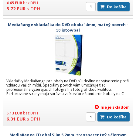
4.65
EUR
bez DPH
Do košíka
5.72
EUR
s DPH
MediaRange vkladačka do DVD obalu 14mm, matný povrch -
50listov/bal
Vkladačky MediaRange pre obaly na DVD sú ideálne na vytvorenie profi
vzhľadu Vašich mídií. Špeciálny povrch vám umožňuje tlač
profesionálne vyzerajúcich fotografií s fotografickou kvalitou.
Perforované strany majú správnu veľkosť pre štandardné obaly na C
nie je skladom
5.13
EUR
bez DPH
Do košíka
6.31
EUR
s DPH
MediaRange CD obal Slim 5,2mm, transparentný s čiernym