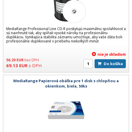
MediaRange Professional Line CD-R poskytujú maximálnu spoľahlivosť a
sú navrhnuté tak, aby spĺňali vysoké nároky na profesionálnu
duplikáciu. Vynikajúca stabilita záznamu umožňuje, aby vaše dáta boli
profesionálne duplikované v priebehu niekoľkých minút
nie je skladom
56.20
EUR
bez DPH
Do košíka
69.13
EUR
s DPH
MediaRange Papierová obálka pre 1 disk s chlopňou a
okienkom, biela, 50ks