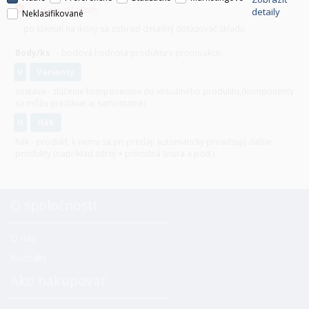
nie je skladom
detaily
Neklasifikované
po kliknutí na ikony sa zobrazí detailný dotazovač skladu
Body/ks
- bodová hodnota produktu v promoakcii;
v
varianty
zostava - zlúčenie komponentov do virtuálneho produktu,(komponenty
sa môžu predávať aj samostatne)
H
hák
hák - produkt, k nemu sa pri predaji automaticky priradzujú ďalšie
produkty (napríklad zdroj + prívodná šnúra a pod.)
O spoločnosti
O nás
Kontakt
Ako nakupovať