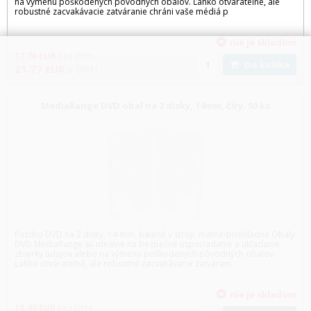
na výmenu poškodených pôvodných obalov. Ľahko otvárateľné, ale
robustné zacvakávacie zatváranie chráni vaše médiá p
nie je skladom
17.70
EUR
bez DPH
Do košíka
21.77
EUR
s DPH
MediaRange DVD obal na 2 disky, 14mm, číry, 50 ks
Puzdro DVD na 2 disky, 14 mm, balené v stroji, matné/priehľadné Obaly
DVD MediaRange sú ideálne na bezpečné usporiadanie a ukladanie
zbierky údajov alebo na výmenu poškodených pôvodných obalov.
Ľahko otvárateľné, ale robustné zacvakávacie zatvárani
nie je skladom
18.49
EUR
bez DPH