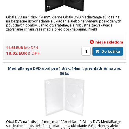
Obal DVD na 1 disk, 14 mm, čierne Obaly DVD MediaRange sú ideálne
na bezpečné usporiadanie a ukladanie alebo na výmenu poškodených
pôvodných obalov. Ľahko otvárateľné, ale robustné zacvakávacie
zatváranie chráni vaše médiá pred poškriabaním. Priehľ
nie je skladom
14.65
EUR
bez DPH
Do košíka
18.02
EUR
s DPH
MediaRange DVD obal pre 1 disk, 14mm, priehľadné/matné,
50 ks
Obal DVD na 1 disk, 14 mm, matné/priehľadné Obaly DVD MediaRange
sú ideálne na bezpečné usporiadanie a ukladanie Vašej zbierky alebo