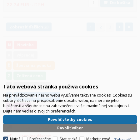
Do košíka
22.74
EUR
s DPH
Zobraziť ďalších 20
1
2
3
N
Novinka
V
Výpredaj
Š
Špeciálna ponuka
Z
Znížená cena
Táto webová stránka používa cookies
P
Posledná šanca
Na prevádzkovanie nášho webu využívame takzvané cookies. Cookies sú
R
Rozbalené so zľavou
súbory slúžiace na prispôsobenie obsahu webu, na meranie jeho
funkčnosti a všeobecne na zabezpečenie vašej maximálnej spokojnosti.
B
Bazár
Dajte nám vedieť o svojich preferenciách.
je skladom
Povoliť všetky cookies
k dispozícii do 48 hodin
Povoliť výber
čiastočne skladom
Nutné
Preferenčné
Štatistické
Marketingové
Zobraziť