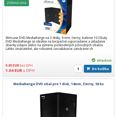
Znížená cena
Slimcase DVD MediaRange na 2 disky, 9 mm, čierny, balenie 10 Obaly
DVD MediaRange sú ideálne na bezpečné usporiadanie a ukladanie
zbierky údajov alebo na výmenu poškodených pôvodných obalov.
Ľahko otvárateľné, ale robustné zacvakávacie zatváranie ch
skladom
0.85
EUR
bez DPH
Do košíka
1.04
EUR
s DPH
MediaRange DVD obal pre 1 disk, 14mm, čierny, 50 ks