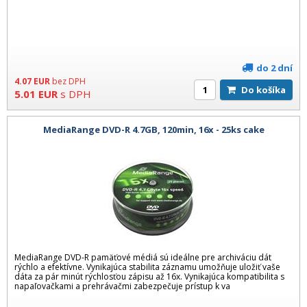
do 2 dní
4.07
EUR
bez DPH
Do košíka
5.01
EUR
s DPH
MediaRange DVD-R 4.7GB, 120min, 16x - 25ks cake
MediaRange DVD-R pamäťové médiá sú ideálne pre archiváciu dát
rýchlo a efektívne. Vynikajúca stabilita záznamu umožňuje uložiť vaše
dáta za pár minút rýchlosťou zápisu až 16x. Vynikajúca kompatibilita s
napaľovačkami a prehrávačmi zabezpečuje prístup k va