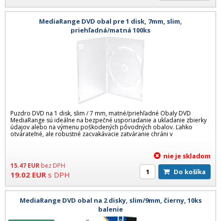
MediaRange DVD obal pre 1 disk, 7mm, slim,
priehľadná/matná 100ks
Puzdro DVD na 1 disk, slim / 7 mm, matné/priehľadné Obaly DVD
MediaRange sú ideálne na bezpečné usporiadanie a ukladanie zbierky
údajov alebo na výmenu poškodených pôvodných obalov. Ľahko
otvárateľné, ale robustné zacvakávacie zatváranie chráni v
nie je skladom
15.47
EUR
bez DPH
Do košíka
19.02
EUR
s DPH
MediaRange DVD obal na 2 disky, slim/9mm, čierny, 10ks
balenie