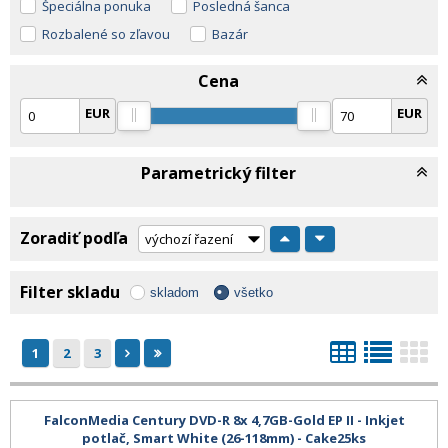
Špeciálna ponuka
Posledná šanca
Rozbalené so zľavou
Bazár
Cena
EUR
EUR
Parametrický filter
Zoradiť podľa
Filter skladu
skladom
všetko
1
2
3
FalconMedia Century DVD-R 8x 4,7GB-Gold EP II - Inkjet
potlač, Smart White (26-118mm) - Cake25ks