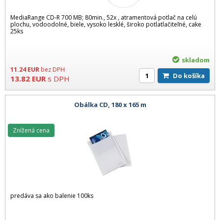
MediaRange CD-R 700 MB; 80min., 52x , atramentová potlač na celú
plochu, vodoodolné, biele, vysoko lesklé, široko potlatlačiteľné, cake
25ks
skladom
11.24
EUR
bez DPH
Do košíka
13.82
EUR
s DPH
Obálka CD, 180 x 165 m
Znížená cena
predáva sa ako balenie 100ks