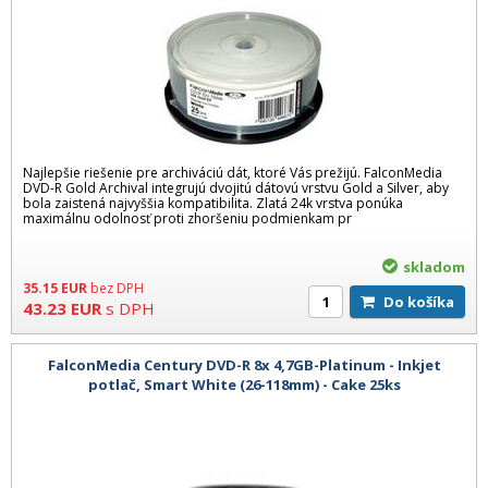
Najlepšie riešenie pre archiváciú dát, ktoré Vás prežijú. FalconMedia
DVD-R Gold Archival integrujú dvojitú dátovú vrstvu Gold a Silver, aby
bola zaistená najvyššia kompatibilita. Zlatá 24k vrstva ponúka
maximálnu odolnosť proti zhoršeniu podmienkam pr
skladom
35.15
EUR
bez DPH
Do košíka
43.23
EUR
s DPH
FalconMedia Century DVD-R 8x 4,7GB-Platinum - Inkjet
potlač, Smart White (26-118mm) - Cake 25ks