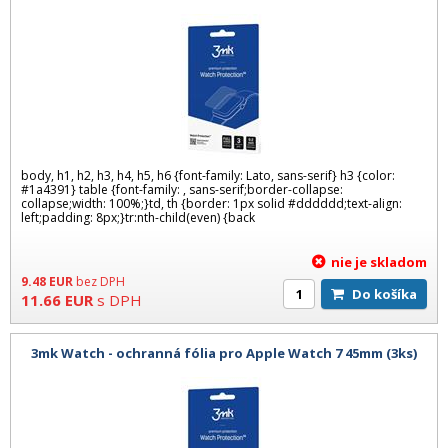
body, h1, h2, h3, h4, h5, h6 {font-family: Lato, sans-serif} h3 {color:
#1a4391} table {font-family: , sans-serif;border-collapse:
collapse;width: 100%;}td, th {border: 1px solid #dddddd;text-align:
left;padding: 8px;}tr:nth-child(even) {back
nie je skladom
9.48
EUR
bez DPH
Do košíka
11.66
EUR
s DPH
3mk Watch - ochranná fólia pro Apple Watch 7 45mm (3ks)