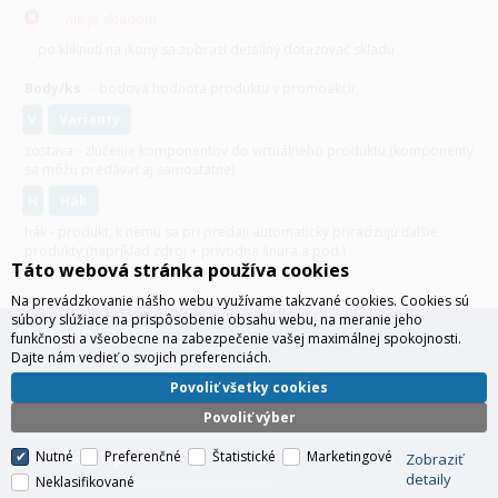
nie je skladom
po kliknutí na ikony sa zobrazí detailný dotazovač skladu
Body/ks
- bodová hodnota produktu v promoakcii;
v
varianty
zostava - zlúčenie komponentov do virtuálneho produktu,(komponenty
sa môžu predávať aj samostatne)
H
hák
hák - produkt, k nemu sa pri predaji automaticky priradzujú ďalšie
produkty (napríklad zdroj + prívodná šnúra a pod.)
Táto webová stránka používa cookies
Na prevádzkovanie nášho webu využívame takzvané cookies. Cookies sú
súbory slúžiace na prispôsobenie obsahu webu, na meranie jeho
O spoločnosti
funkčnosti a všeobecne na zabezpečenie vašej maximálnej spokojnosti.
Dajte nám vedieť o svojich preferenciách.
O nás
Povoliť všetky cookies
Povoliť výber
Kontakt
Ako nakupovať
Nutné
Preferenčné
Štatistické
Marketingové
Zobraziť
detaily
Neklasifikované