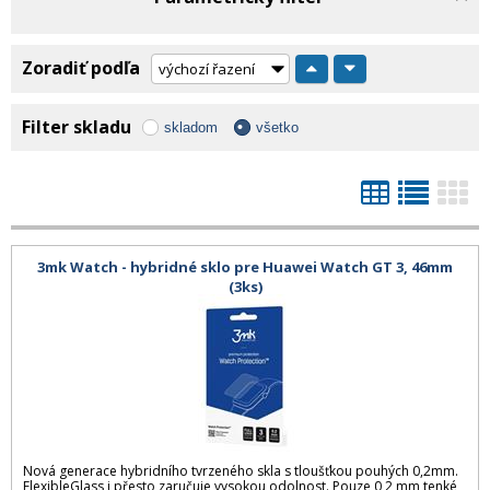
Zoradiť podľa
Filter skladu
skladom
všetko
3mk Watch - hybridné sklo pre Huawei Watch GT 3, 46mm
(3ks)
Nová generace hybridního tvrzeného skla s tloušťkou pouhých 0,2mm.
FlexibleGlass i přesto zaručuje vysokou odolnost. Pouze 0,2 mm tenké