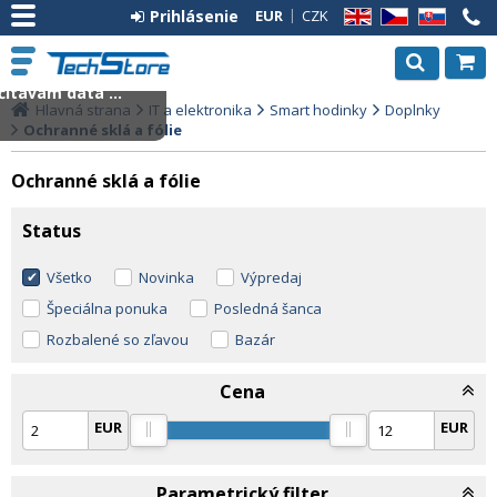
Prihlásenie
EUR
CZK
EN
CZ
SK
ítavam dáta ...
Hlavná strana
IT a elektronika
Smart hodinky
Doplnky
Ochranné sklá a fólie
Ochranné sklá a fólie
Status
Všetko
Novinka
Výpredaj
Špeciálna ponuka
Posledná šanca
Rozbalené so zľavou
Bazár
Cena
EUR
EUR
Parametrický filter