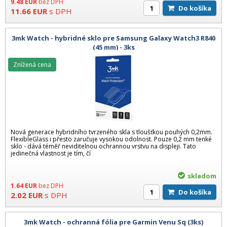
9.48
EUR
bez DPH
Do košíka
11.66
EUR
s DPH
3mk Watch - hybridné sklo pre Samsung Galaxy Watch3 R840
(45 mm) - 3ks
Znížená cena
Nová generace hybridního tvrzeného skla s tloušťkou pouhých 0,2mm.
FlexibleGlass i přesto zaručuje vysokou odolnost. Pouze 0,2 mm tenké
sklo - dává téměř neviditelnou ochrannou vrstvu na displeji. Tato
jedinečná vlastnost je tím, čí
skladom
1.64
EUR
bez DPH
Do košíka
2.02
EUR
s DPH
3mk Watch - ochranná fólia pre Garmin Venu Sq (3ks)