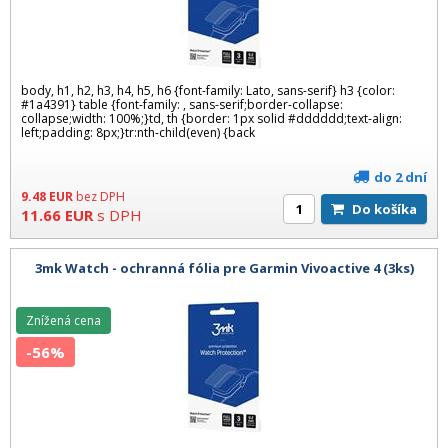
body, h1, h2, h3, h4, h5, h6 {font-family: Lato, sans-serif} h3 {color:
#1a4391} table {font-family: , sans-serif;border-collapse:
collapse;width: 100%;}td, th {border: 1px solid #dddddd;text-align:
left;padding: 8px;}tr:nth-child(even) {back
do 2 dní
9.48
EUR
bez DPH
Do košíka
11.66
EUR
s DPH
3mk Watch - ochranná fólia pre Garmin Vivoactive 4 (3ks)
Znížená cena
-56%