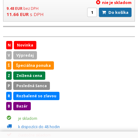
nie je skladom
9.48
EUR
bez DPH
Do košíka
11.66
EUR
s DPH
N
Novinka
V
Výpredaj
Š
Špeciálna ponuka
Z
Znížená cena
P
Posledná šanca
R
Rozbalené so zľavou
B
Bazár
je skladom
k dispozícii do 48 hodin
čiastočne skladom