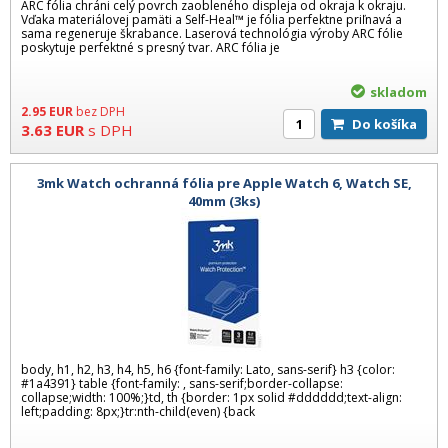
ARC fólia chráni celý povrch zaobleného displeja od okraja k okraju.
Vďaka materiálovej pamäti a Self-Heal™ je fólia perfektne priľnavá a
sama regeneruje škrabance. Laserová technológia výroby ARC fólie
poskytuje perfektné s presný tvar. ARC fólia je
skladom
2.95
EUR
bez DPH
Do košíka
3.63
EUR
s DPH
3mk Watch ochranná fólia pre Apple Watch 6, Watch SE,
40mm (3ks)
body, h1, h2, h3, h4, h5, h6 {font-family: Lato, sans-serif} h3 {color:
#1a4391} table {font-family: , sans-serif;border-collapse:
collapse;width: 100%;}td, th {border: 1px solid #dddddd;text-align:
left;padding: 8px;}tr:nth-child(even) {back