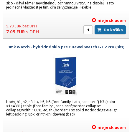
sklo - dává téměř neviditelnou ochrannou vrstvu na displeji. Tato
jedinečná vlastnost je tím, čím se vyznačuje Flexible
nie je skladom
5.73
EUR
bez DPH
Do košíka
7.05
EUR
s DPH
3mk Watch - hybridné sklo pre Huawei Watch GT 2 Pro (3ks)
body, h1, h2, h3, h4, h5, h6 {font-family: Lato, sans-serif} h3 {color:
#1a4391} table {font-family: , sans-serif;border-collapse:
collapse;width: 100%;}td, th {border: 1px solid #dddddd;text-align:
left;padding: 8px;}tr:nth-child(even) {back
nie je skladom