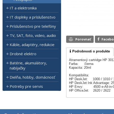
IT a elektronika
IT doplnky a príslušenstvo
Príslušenstvo pre telefóny
TV, SAT, foto, video, audio
Porovnať
Faceb
Káble, adaptéry, redukcie
Podrobnosti o produkte
Drobné elektro
Atramentový cartridge HP 301X
Batérie, akumulátory,
Farba: čierna
nabíjačky
Kapacita: 20ml
Kompatibilita:
Dielňa, hobby, domácnosť
HP DeskJet: 1000 / 1010 / 105
HP DeskJet Ink Advantage: 2
Potreby pre servis
HP Envy: 4500 e-All-in-
HP OfficeJet: 2620 / 2622