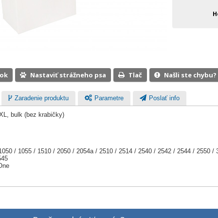
H
ook
Nastaviť strážneho psa
Tlač
Našli ste chybu?
Zaradenie produktu
Parametre
Poslať info
L, bulk (bez krabičky)
0 / 1055 / 1510 / 2050 / 2054a / 2510 / 2514 / 2540 / 2542 / 2544 / 2550 / 3
545
One