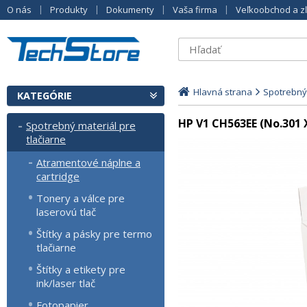
O nás
Produkty
Dokumenty
Vaša firma
Veľkoobchod a z
Hlavná strana
Spotrebný 
KATEGÓRIE
HP V1 CH563EE (No.301 
Spotrebný materiál pre
tlačiarne
Atramentové náplne a
cartridge
Tonery a válce pre
laserovú tlač
Štítky a pásky pre termo
tlačiarne
Štítky a etikety pre
ink/laser tlač
Fotopapier