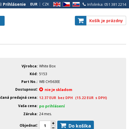
Prihlásenie
EUR
CZK
Infolinka: 051 381 2214
EN
CZ
SK
Košík je prázdny
Výrobca
White Box
Kód
5153
Part No.
WB CH563EE
Dostupnosť
nie je skladom
čaná predajná cena
12.37
EUR
bez DPH
(15.22
EUR
s DPH)
Vaša cena
po prihlásení
Záruka
24 mes.
Do košíka
Objednať