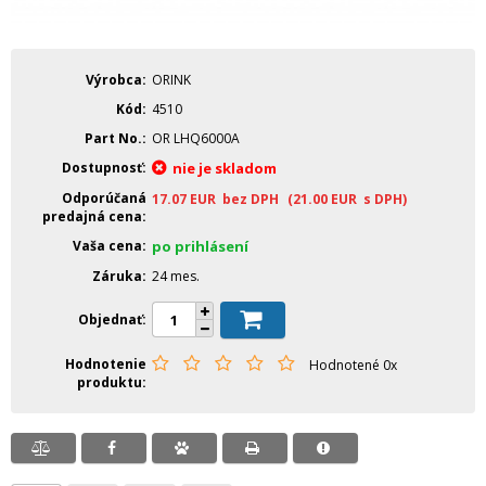
Výrobca
ORINK
Kód
4510
Part No.
OR LHQ6000A
Dostupnosť
nie je skladom
Odporúčaná
17.07
EUR
bez DPH
(21.00
EUR
s DPH)
predajná cena
Vaša cena
po prihlásení
Záruka
24 mes.
Objednať
Hodnotenie
Hodnotené 0x
produktu