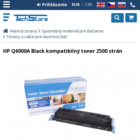
Prihlásenie
EUR
CZK
EN
CZ
SK
Hlavná strana
Spotrebný materiál pre tlačiarne
Tonery a válce pre laserovú tlač
HP Q6000A Black kompatibilný toner 2500 strán