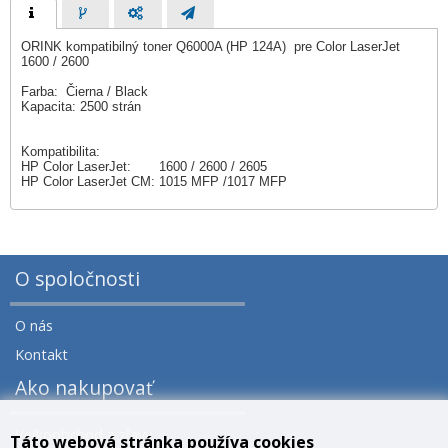
ORINK kompatibilný toner Q6000A (HP 124A) pre Color LaserJet
1600 / 2600
Farba: Čierna / Black
Kapacita: 2500 strán
Kompatibilita:
HP Color LaserJet: 1600 / 2600 / 2605
HP Color LaserJet CM: 1015 MFP /1017 MFP
O spoločnosti
O nás
Kontakt
Ako nakupovať
Veľkoobchod a zľavy
Táto webová stránka používa cookies