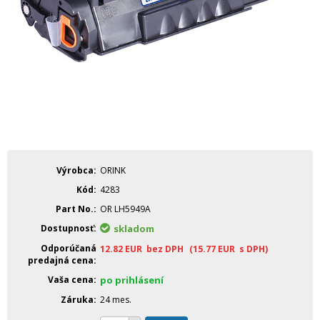
Výrobca
ORINK
Kód
4283
Part No.
OR LH5949A
Dostupnosť
skladom
Odporúčaná
12.82
EUR
bez DPH
(15.77
EUR
s DPH)
predajná cena
Vaša cena
po prihlásení
Záruka
24 mes.