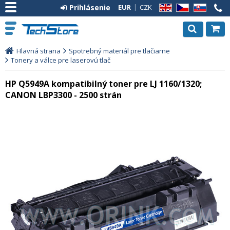
Prihlásenie
EUR
CZK
EN
CZ
SK
Hlavná strana
Spotrebný materiál pre tlačiarne
Tonery a válce pre laserovú tlač
HP Q5949A kompatibilný toner pre LJ 1160/1320;
CANON LBP3300 - 2500 strán