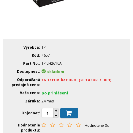
Výrobca
TP
Kód
4657
Part No.
TP LH2610A
Dostupnosť
skladom
Odporúčaná
16.37
EUR
bez DPH
(20.14
EUR
s DPH)
predajná cena
Vaša cena
po prihlásení
Záruka
24 mes.
Objednať
Hodnotenie
Hodnotené 0x
produktu