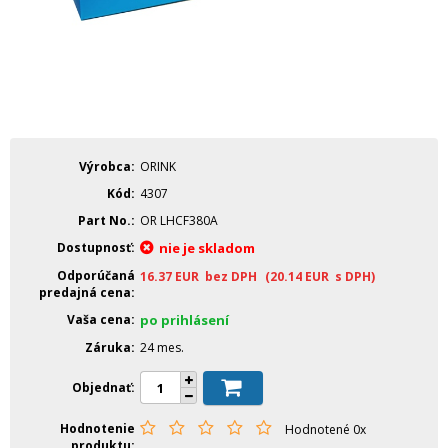
Výrobca
ORINK
Kód
4307
Part No.
OR LHCF380A
Dostupnosť
nie je skladom
Odporúčaná
16.37
EUR
bez DPH
(20.14
EUR
s DPH)
predajná cena
Vaša cena
po prihlásení
Záruka
24 mes.
Objednať
Hodnotenie
Hodnotené 0x
produktu