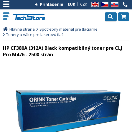
Prihlásenie
EUR
CZK
EN
CZ
SK
Hlavná strana
Spotrebný materiál pre tlačiarne
Tonery a válce pre laserovú tlač
HP CF380A (312A) Black kompatibilný toner pre CLJ
Pro M476 - 2500 strán