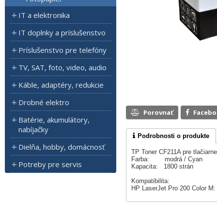
IT a elektronika
IT doplnky a príslušenstvo
Príslušenstvo pre telefóny
TV, SAT, foto, video, audio
Káble, adaptéry, redukcie
Drobné elektro
Porovnať
Faceb
Batérie, akumulátory,
nabíjačky
Podrobnosti o produkte
Dielňa, hobby, domácnosť
TP Toner CF211A pre tlačiarn
Farba: modrá / Cyan
Potreby pre servis
Kapacita: 1800 strán
Kompatibilita:
HP LaserJet Pro 200 Color M: 