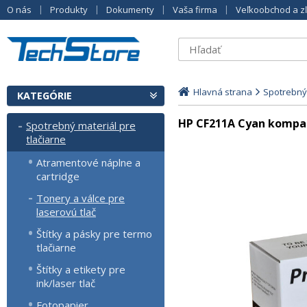
O nás
Produkty
Dokumenty
Vaša firma
Veľkoobchod a z
Hlavná strana
Spotrebný 
KATEGÓRIE
HP CF211A Cyan kompatib
Spotrebný materiál pre
tlačiarne
Atramentové náplne a
cartridge
Tonery a válce pre
laserovú tlač
Štítky a pásky pre termo
tlačiarne
Štítky a etikety pre
ink/laser tlač
Fotopapier