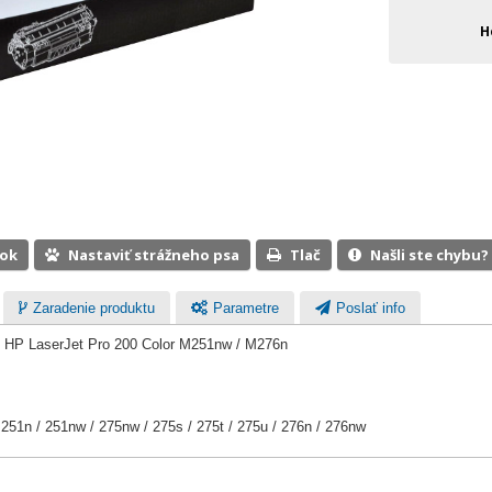
H
ook
Nastaviť strážneho psa
Tlač
Našli ste chybu?
Zaradenie produktu
Parametre
Poslať info
e HP LaserJet Pro 200 Color M251nw / M276n
251n / 251nw / 275nw / 275s / 275t / 275u / 276n / 276nw