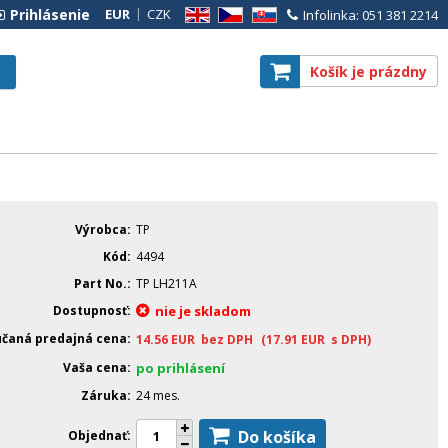
Prihlásenie
EUR
CZK
Infolinka: 051 381 2214
EN
CZ
SK
Košík je prázdny
Výrobca
TP
Kód
4494
Part No.
TP LH211A
Dostupnosť
nie je skladom
čaná predajná cena
14.56
EUR
bez DPH
(17.91
EUR
s DPH)
Vaša cena
po prihlásení
Záruka
24 mes.
Do košíka
Objednať