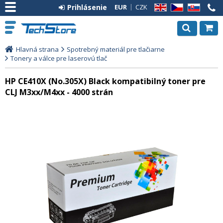
Prihlásenie
EUR
CZK
EN
CZ
SK
Hlavná strana
Spotrebný materiál pre tlačiarne
Tonery a válce pre laserovú tlač
HP CE410X (No.305X) Black kompatibilný toner pre
CLJ M3xx/M4xx - 4000 strán