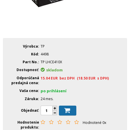
Výrobca
TP
Kód
4498
Part No.
TP LHCE410X
Dostupnosť
skladom
Odporúčaná
15.04
EUR
bez DPH
(18.50
EUR
s DPH)
predajná cena
Vaša cena
po prihlásení
Záruka
24 mes.
Objednať
Hodnotenie
Hodnotené 0x
produktu