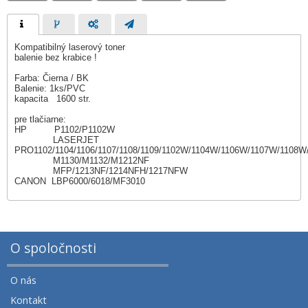
Kompatibilný laserový toner
balenie bez krabice !
Farba: Čierna / BK
Balenie: 1ks/PVC
kapacita 1600 str.
pre tlačiarne:
HP P1102/P1102W
LASERJET
PRO1102/1104/1106/1107/1108/1109/1102W/1104W/1106W/1107W/1108W
M1130/M1132/M1212NF
MFP/1213NF/1214NFH/1217NFW
CANON LBP6000/6018/MF3010
O spoločnosti
O nás
Kontakt