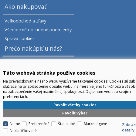
Ako nakupovať
Veľkoobchod a zľavy
Všeobecné obchodné podmienky
Správa cookies
Prečo nakúpiť u nás?
Táto webová stránka používa cookies
Na prevádzkovanie nášho webu využívame takzvané cookies. Cookies sú súb
TechStore.sk
slúžiace na prispôsobenie obsahu webu, na meranie jeho funkčnosti a všeo
CyberSoft s.r.o.
Technické riešenie © 2026
na zabezpečenie vašej maximálnej spokojnosti. Dajte nám vedieť o svojich
preferenciách.
Povoliť všetky cookies
Povoliť výber
Nutné
Preferenčné
Štatistické
Marketingové
Zobrazi
detaily
Neklasifikované