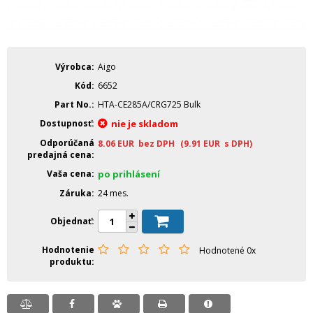
Výrobca
Aigo
Kód
6652
Part No.
HTA-CE285A/CRG725 Bulk
Dostupnosť
nie je skladom
Odporúčaná
8.06
EUR
bez DPH
(9.91
EUR
s DPH)
predajná cena
Vaša cena
po prihlásení
Záruka
24 mes.
Objednať
Hodnotenie
Hodnotené 0x
produktu