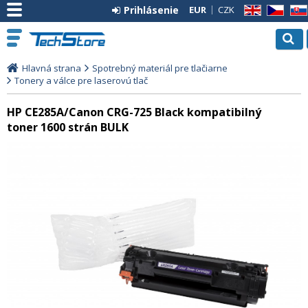
Prihlásenie
EUR
CZK
EN
CZ
SK
Hlavná strana
Spotrebný materiál pre tlačiarne
Tonery a válce pre laserovú tlač
HP CE285A/Canon CRG-725 Black kompatibilný
toner 1600 strán BULK