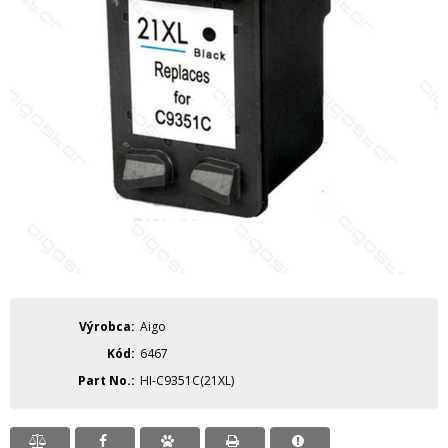
Výrobca
Aigo
Kód
6467
Part No.
HI-C9351C(21XL)