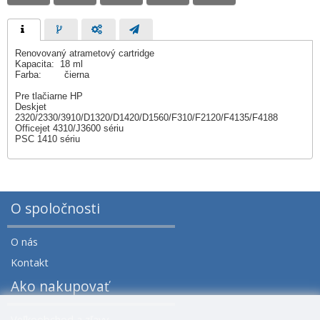
Renovovaný atrametový cartridge
Kapacita: 18 ml
Farba: čierna
Pre tlačiarne HP
Deskjet
2320/2330/3910/D1320/D1420/D1560/F310/F2120/F4135/F4188
Officejet 4310/J3600 sériu
PSC 1410 sériu
O spoločnosti
O nás
Kontakt
Ako nakupovať
Veľkoobchod a zľavy