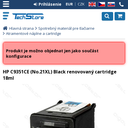
Prihlásenie
EUR
CZK
EN
CZ
SK
Hlavná strana
Spotrebný materiál pre tlačiarne
Atramentové náplne a cartridge
Produkt je možno objednat jen jako součást
konfigurace
HP C9351CE (No.21XL) Black renovovaný cartridge
18ml