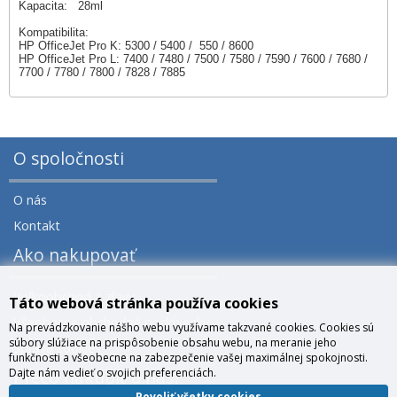
Kapacita: 28ml
Kompatibilita:
HP OfficeJet Pro K: 5300 / 5400 / 550 / 8600
HP OfficeJet Pro L: 7400 / 7480 / 7500 / 7580 / 7590 / 7600 / 7680 /
7700 / 7780 / 7800 / 7828 / 7885
O spoločnosti
O nás
Kontakt
Ako nakupovať
Veľkoobchod a zľavy
Táto webová stránka používa cookies
Všeobecné obchodné podmienky
Na prevádzkovanie nášho webu využívame takzvané cookies. Cookies sú
súbory slúžiace na prispôsobenie obsahu webu, na meranie jeho
Správa cookies
funkčnosti a všeobecne na zabezpečenie vašej maximálnej spokojnosti.
Dajte nám vedieť o svojich preferenciách.
Prečo nakúpiť u nás?
Povoliť všetky cookies