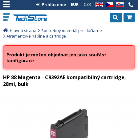
Prihlásenie
EUR
CZK
EN
CZ
SK
Hlavná strana
Spotrebný materiál pre tlačiarne
Atramentové náplne a cartridge
Produkt je možno objednat jen jako součást
konfigurace
HP 88 Magenta - C9392AE kompatibilný cartridge,
28ml, bulk