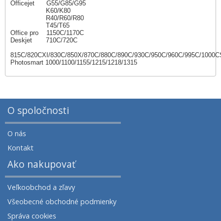
Officejet G55/G85/G95
K60/K80
R40/R60/R80
T45/T65
Office pro 1150C/1170C
Deskjet 710C/720C
815C/820CXI/830C/850X/870C/880C/890C/930C/950C/960C/995C/1000C
Photosmart 1000/1100/1155/1215/1218/1315
O spoločnosti
O nás
Kontakt
Ako nakupovať
Veľkoobchod a zľavy
Všeobecné obchodné podmienky
Správa cookies