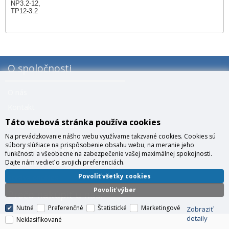
NP3.2-12,
TP12-3.2
O spoločnosti
O nás
Kontakt
Táto webová stránka používa cookies
Ako nakupovať
Na prevádzkovanie nášho webu využívame takzvané cookies. Cookies sú
súbory slúžiace na prispôsobenie obsahu webu, na meranie jeho
Veľkoobchod a zľavy
funkčnosti a všeobecne na zabezpečenie vašej maximálnej spokojnosti.
Dajte nám vedieť o svojich preferenciách.
Všeobecné obchodné podmienky
Povoliť všetky cookies
Správa cookies
Povoliť výber
Prečo nakúpiť u nás?
Nutné
Preferenčné
Štatistické
Marketingové
Zobraziť
detaily
Neklasifikované