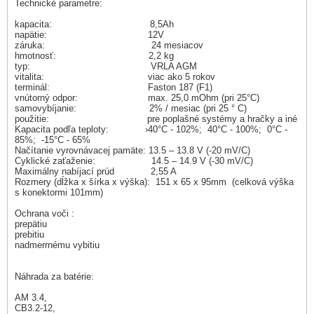
Technické parametre:
kapacita: 8,5Ah
napätie: 12V
záruka: 24 mesiacov
hmotnosť: 2,2 kg
typ: VRLA AGM
vitalita: viac ako 5 rokov
terminál: Faston 187 (F1)
vnútorný odpor: max. 25,0 mOhm (pri 25°C)
samovybíjanie: 2% / mesiac (pri 25 ° C)
použitie: pre poplašné systémy a hračky a iné
Kapacita podľa teploty: ›40°C - 102%; 40°C - 100%; 0°C -
85%; -15°C - 65%
Načítanie vyrovnávacej pamäte: 13.5 – 13.8 V (-20 mV/C)
Cyklické zaťaženie: 14.5 – 14.9 V (-30 mV/C)
Maximálny nabíjací prúd 2,55 A
Rozmery (dĺžka x šírka x výška): 151 x 65 x 95mm (celková výška
s konektormi 101mm)
Ochrana voči :
prepätiu
prebitiu
nadmerrnému vybitiu
Náhrada za batérie:
AM 3.4,
CB3.2-12,