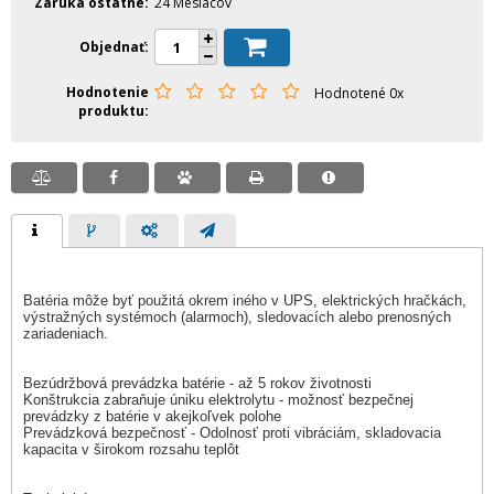
Záruka ostatné
24 Mesiacov
Objednať
Hodnotenie
Hodnotené 0x
produktu
Batéria môže byť použitá okrem iného v UPS, elektrických hračkách,
výstražných systémoch (alarmoch), sledovacích alebo prenosných
zariadeniach.
Bezúdržbová prevádzka batérie - až 5 rokov životnosti
Konštrukcia zabraňuje úniku elektrolytu - možnosť bezpečnej
prevádzky z batérie v akejkoľvek polohe
Prevádzková bezpečnosť - Odolnosť proti vibráciám, skladovacia
kapacita v širokom rozsahu teplôt