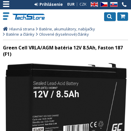
Prihlásenie
EUR
CZK
EN
CZ
SK
Hlavná strana
Batérie, akumulátory, nabíjačky
Batérie a články
Olovené (kyselinové) články
Green Cell VRLA/AGM batéria 12V 8.5Ah, Faston 187
(F1)