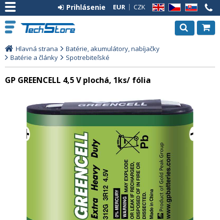
Prihlásenie
EUR
CZK
EN
CZ
SK
Hlavná strana
Batérie, akumulátory, nabíjačky
Batérie a články
Spotrebiteľské
GP GREENCELL 4,5 V plochá, 1ks/ fólia