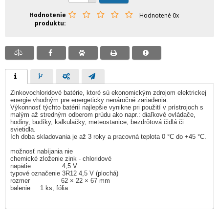
Hodnotenie
Hodnotené 0x
produktu
Zinkovochloridové batérie, ktoré sú ekonomickým zdrojom elektrickej
energie vhodným pre energeticky nenáročné zariadenia.
Výkonnosť týchto batérií najlepšie vynikne pri použití v prístrojoch s
malým až stredným odberom prúdu ako napr.: diaľkové ovládače,
hodiny, budíky, kalkulačky, meteostanice, bezdrôtová čidlá či
svietidla.
Ich doba skladovania je až 3 roky a pracovná teplota 0 °C do +45 °C.
možnosť nabíjania nie
chemické zloženie zink - chloridové
napätie 4,5 V
typové označenie 3R12 4,5 V (plochá)
rozmer 62 × 22 × 67 mm
balenie 1 ks, fólia