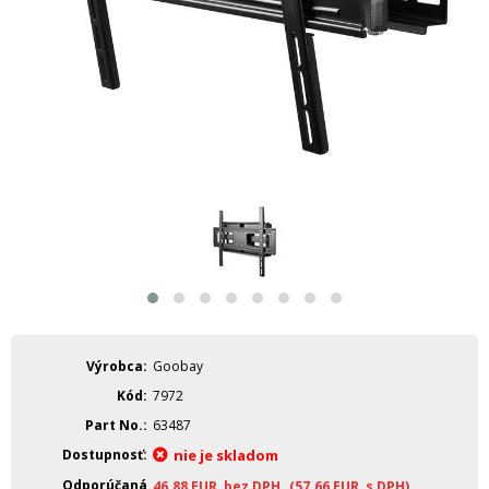
Výrobca
Goobay
Kód
7972
Part No.
63487
Dostupnosť
nie je skladom
Odporúčaná
46.88
EUR
bez DPH
(57.66
EUR
s DPH)