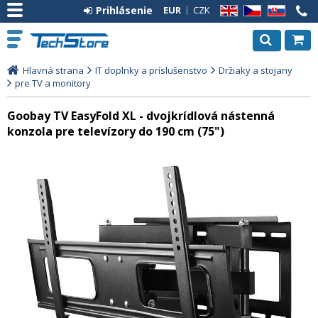
Prihlásenie
EUR
CZK
EN
CZ
SK
Hlavná strana
IT doplnky a príslušenstvo
Držiaky a stojany
pre TV a monitory
Goobay TV EasyFold XL - dvojkrídlová nástenná
konzola pre televízory do 190 cm (75")