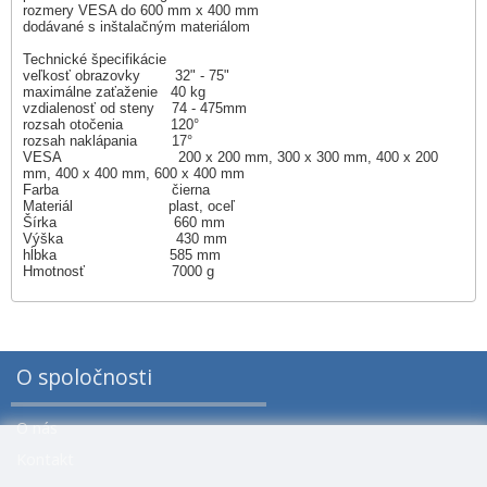
rozmery VESA do 600 mm x 400 mm
dodávané s inštalačným materiálom
Technické špecifikácie
veľkosť obrazovky 32" - 75"
maximálne zaťaženie 40 kg
vzdialenosť od steny 74 - 475mm
rozsah otočenia 120°
rozsah naklápania 17°
VESA 200 x 200 mm, 300 x 300 mm, 400 x 200
mm, 400 x 400 mm, 600 x 400 mm
Farba čierna
Materiál plast, oceľ
Šírka 660 mm
Výška 430 mm
hĺbka 585 mm
Hmotnosť 7000 g
O spoločnosti
O nás
Kontakt