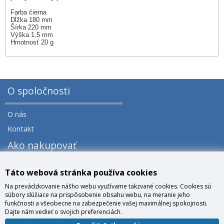
Farba čierna
Dĺžka 180 mm
Šírka 220 mm
Výška 1,5 mm
Hmotnosť 20 g
O spoločnosti
O nás
Kontakt
Ako nakupovať
Veľkoobchod a zľavy
Táto webová stránka používa cookies
Všeobecné obchodné podmienky
Na prevádzkovanie nášho webu využívame takzvané cookies. Cookies sú
súbory slúžiace na prispôsobenie obsahu webu, na meranie jeho
Správa cookies
funkčnosti a všeobecne na zabezpečenie vašej maximálnej spokojnosti.
Dajte nám vedieť o svojich preferenciách.
Prečo nakúpiť u nás?