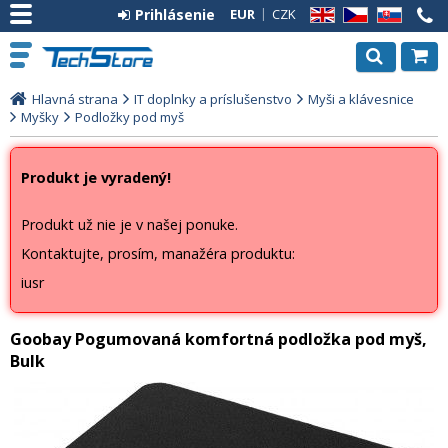
Prihlásenie
EUR
CZK
EN
CZ
SK
Hlavná strana
IT doplnky a príslušenstvo
Myši a klávesnice
Myšky
Podložky pod myš
Produkt je vyradený!
Produkt už nie je v našej ponuke.
Kontaktujte, prosím, manažéra produktu:
iusr
Goobay Pogumovaná komfortná podložka pod myš,
Bulk