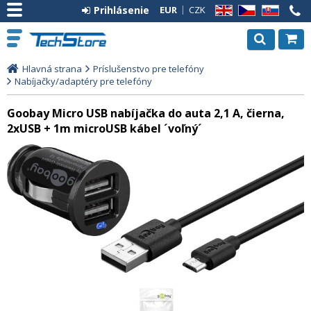
Prihlásenie
EUR
CZK
EN
CZ
SK
Hlavná strana
Príslušenstvo pre telefóny
Nabíjačky/adaptéry pre telefóny
Goobay Micro USB nabíjačka do auta 2,1 A, čierna,
2xUSB + 1m microUSB kábel ´voľný´