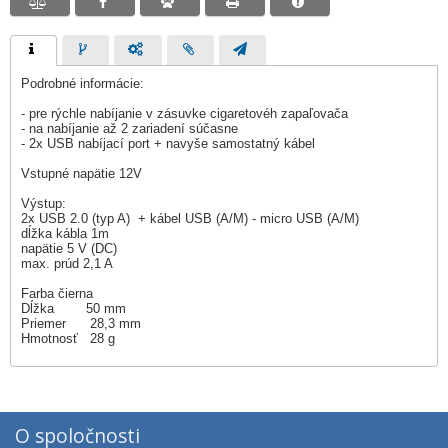
Podrobné informácie:
- pre rýchle nabíjanie v zásuvke cigaretovéh zapaľovača
- na nabíjanie až 2 zariadení súčasne
- 2x USB nabíjací port + navyše samostatný kábel
Vstupné napätie 12V
Výstup:
2x USB 2.0 (typ A) + kábel USB (A/M) - micro USB (A/M)
dĺžka kábla 1m
napätie 5 V (DC)
max. prúd 2,1 A
Farba čierna
Dĺžka 50 mm
Priemer 28,3 mm
Hmotnosť 28 g
O spoločnosti