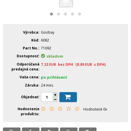
Výrobca
Goobay
Kód
6082
Part No.
71692
Dostupnosť
skladom
Odporúčaná
7.23
EUR
bez DPH
(8.89
EUR
s DPH)
predajná cena
Vaša cena
po prihlásení
Záruka
24 mes.
Objednať
Hodnotenie
Hodnotené 0x
produktu