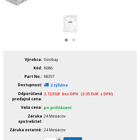
Výrobca
Goobay
Kód
6086
Part No.
68357
Dostupnosť
2 týždne
Odporúčaná
2.72
EUR
bez DPH
(3.35
EUR
s DPH)
predajná cena
Vaša cena
po prihlásení
Záruka
24 Mesiacov
spotrebiteľ
Záruka ostatné
24 Mesiacov