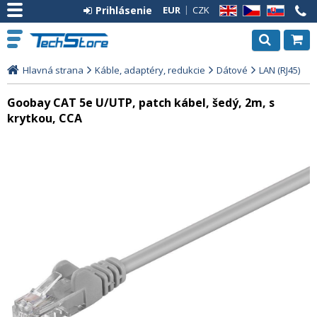
Prihlásenie
EUR
CZK
EN
CZ
SK
Hlavná strana
Káble, adaptéry, redukcie
Dátové
LAN (RJ45)
Goobay CAT 5e U/UTP, patch kábel, šedý, 2m, s
krytkou, CCA