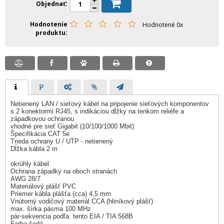
Objednať
Hodnotenie
Hodnotené 0x
produktu
Netienený LAN / sieťový kábel na pripojenie sieťových komponentov
s 2 konektormi RJ45, s indikáciou dĺžky na tenkom reliéfe a
západkovou ochranou
vhodné pre sieť Gigabit (10/100/1000 Mbit)
Špecifikácia CAT 5e
Trieda ochrany U / UTP - netienený
Dĺžka kábla 2 m
okrúhly kábel
Ochrana západky na oboch stranách
AWG 28/7
Materiálový plášť PVC
Priemer kábla plášťa (cca) 4,5 mm
Vnútorný vodičový materiál CCA (hliníkový plášť)
max. šírka pásma 100 MHz
pár-sekvencia podľa. tento EIA / TIA 568B
Farba šedá