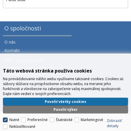
O spoločnosti
O nás
Kontakt
Ako nakupovať
Táto webová stránka používa cookies
Veľkoobchod a zľavy
Na prevádzkovanie nášho webu využívame takzvané cookies. Cookies sú
Všeobecné obchodné podmienky
súbory slúžiace na prispôsobenie obsahu webu, na meranie jeho
funkčnosti a všeobecne na zabezpečenie vašej maximálnej spokojnosti.
Správa cookies
Dajte nám vedieť o svojich preferenciách.
Prečo nakúpiť u nás?
Povoliť všetky cookies
Povoliť výber
Nutné
Preferenčné
Štatistické
Marketingové
Zobraziť
detaily
Neklasifikované