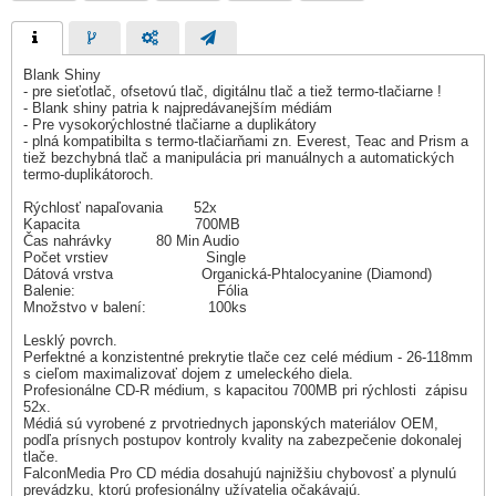
Blank Shiny
- pre sieťotlač, ofsetovú tlač, digitálnu tlač a tiež termo-tlačiarne !
- Blank shiny patria k najpredávanejším médiám
- Pre vysokorýchlostné tlačiarne a duplikátory
- plná kompatibilta s termo-tlačiarňami zn. Everest, Teac and Prism a
tiež bezchybná tlač a manipulácia pri manuálnych a automatických
termo-duplikátoroch.
Rýchlosť napaľovania 52x
Kapacita 700MB
Čas nahrávky 80 Min Audio
Počet vrstiev Single
Dátová vrstva Organická-Phtalocyanine (Diamond)
Balenie: Fólia
Množstvo v balení: 100ks
Lesklý povrch.
Perfektné a konzistentné prekrytie tlače cez celé médium - 26-118mm
s cieľom maximalizovať dojem z umeleckého diela.
Profesionálne CD-R médium, s kapacitou 700MB pri rýchlosti zápisu
52x.
Médiá sú vyrobené z prvotriednych japonských materiálov OEM,
podľa prísnych postupov kontroly kvality na zabezpečenie dokonalej
tlače.
FalconMedia Pro CD média dosahujú najnižšiu chybovosť a plynulú
prevádzku, ktorú profesionálny užívatelia očakávajú.