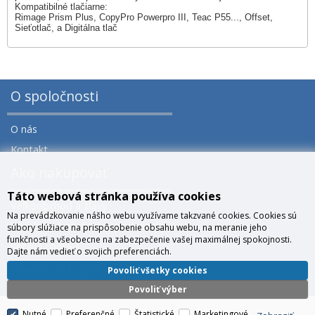
Kompatibilné tlačiarne:
Rimage Prism Plus, CopyPro Powerpro III, Teac P55..., Offset,
Sieťotlač, a Digitálna tlač
O spoločnosti
O nás
Kontakt
Ako nakupovať
Táto webová stránka používa cookies
Veľkoobchod a zľavy
Na prevádzkovanie nášho webu využívame takzvané cookies. Cookies sú
Všeobecné obchodné podmienky
súbory slúžiace na prispôsobenie obsahu webu, na meranie jeho
funkčnosti a všeobecne na zabezpečenie vašej maximálnej spokojnosti.
Správa cookies
Dajte nám vedieť o svojich preferenciách.
Prečo nakúpiť u nás?
Povoliť všetky cookies
Povoliť výber
Nutné
Preferenčné
Štatistické
Marketingové