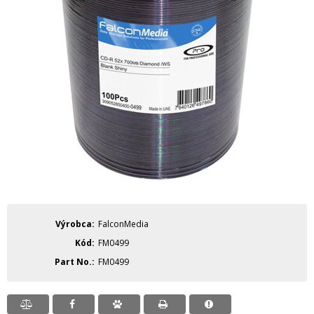
Výrobca
FalconMedia
Kód
FM0499
Part No.
FM0499