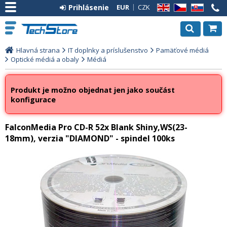
Prihlásenie
EUR
CZK
EN
CZ
SK
Hlavná strana
IT doplnky a príslušenstvo
Pamäťové médiá
Optické médiá a obaly
Médiá
Produkt je možno objednat jen jako součást
konfigurace
FalconMedia Pro CD-R 52x Blank Shiny,WS(23-
18mm), verzia "DIAMOND" - spindel 100ks