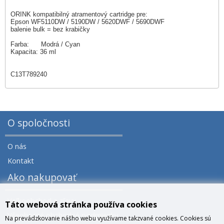
ORINK kompatibilný atramentový cartridge pre:
Epson WF5110DW / 5190DW / 5620DWF / 5690DWF
balenie bulk = bez krabičky
Farba: Modrá / Cyan
Kapacita: 36 ml
C13T789240
O spoločnosti
O nás
Kontakt
Ako nakupovať
Veľkoobchod a zľavy
Táto webová stránka používa cookies
Všeobecné obchodné podmienky
Na prevádzkovanie nášho webu využívame takzvané cookies. Cookies sú