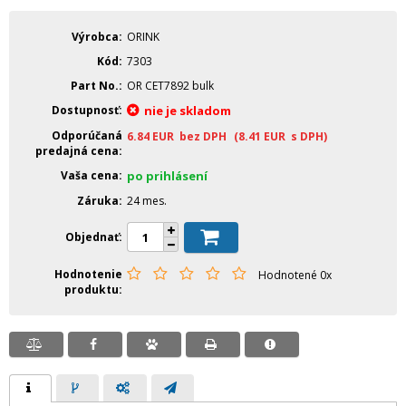
Výrobca
ORINK
Kód
7303
Part No.
OR CET7892 bulk
Dostupnosť
nie je skladom
Odporúčaná
6.84
EUR
bez DPH
(8.41
EUR
s DPH)
predajná cena
Vaša cena
po prihlásení
Záruka
24 mes.
Objednať
Hodnotenie
Hodnotené 0x
produktu