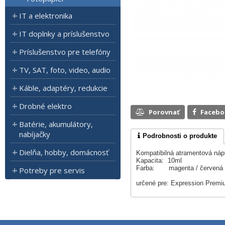
IT a elektronika
IT doplnky a príslušenstvo
Príslušenstvo pre telefóny
TV, SAT, foto, video, audio
Káble, adaptéry, redukcie
Drobné elektro
Porovnať
Faceb
Batérie, akumulátory,
nabíjačky
Podrobnosti o produkte
Dielňa, hobby, domácnosť
Kompatibilná atramentová náp
Kapacita: 10ml
Farba: magenta / červená
Potreby pre servis
určené pre: Expression Prem