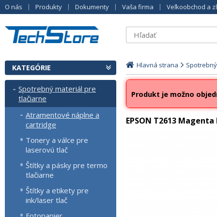
O nás
Produkty
Dokumenty
Vaša firma
Veľkoobchod a z
Hlavná strana
Spotrebný 
KATEGÓRIE
Spotrebný materiál pre
Produkt je možno objed
tlačiarne
Atramentové náplne a
EPSON T2613 Magenta k
cartridge
Tonery a válce pre
laserovú tlač
Štítky a pásky pre termo
tlačiarne
Štítky a etikety pre
ink/laser tlač
Fotopapier