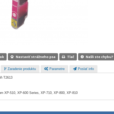
ook
Nastaviť strážneho psa
Tlač
Našli ste chybu?
Zaradenie produktu
Parametre
Poslať info
lň T2613
ium XP-510, XP-600 Series, XP-710, XP-800, XP-810