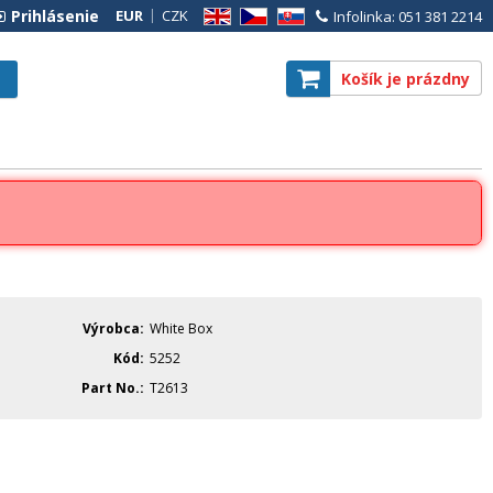
Prihlásenie
EUR
CZK
Infolinka: 051 381 2214
EN
CZ
SK
Košík je prázdny
Výrobca
White Box
Kód
5252
Part No.
T2613