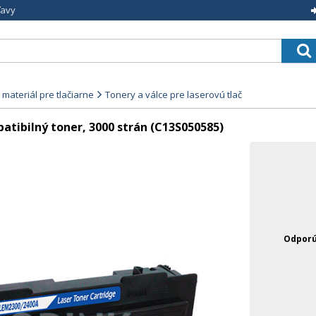
ľavy
materiál pre tlačiarne
Tonery a válce pre laserovú tlač
tibilný toner, 3000 strán (C13S050585)
Odporú