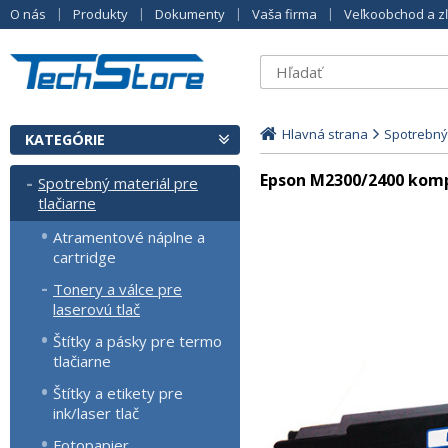
O nás
Produkty
Dokumenty
Vaša firma
Veľkoobchod a z
Hlavná strana
Spotrebný 
KATEGÓRIE
Epson M2300/2400 kompa
Spotrebný materiál pre
tlačiarne
Atramentové náplne a
cartridge
Tonery a válce pre
laserovú tlač
Štítky a pásky pre termo
tlačiarne
Štítky a etikety pre
ink/laser tlač
Fotopapier