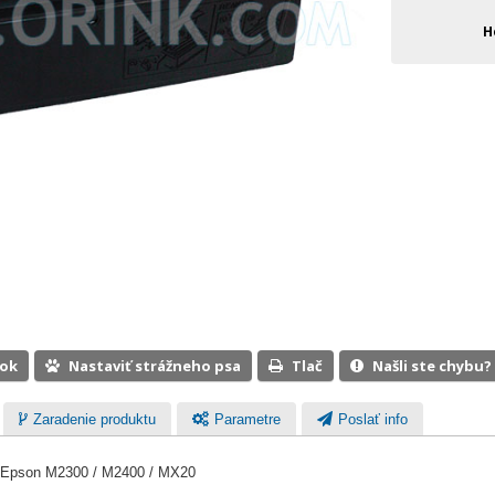
H
ook
Nastaviť strážneho psa
Tlač
Našli ste chybu?
Zaradenie produktu
Parametre
Poslať info
e Epson M2300 / M2400 / MX20