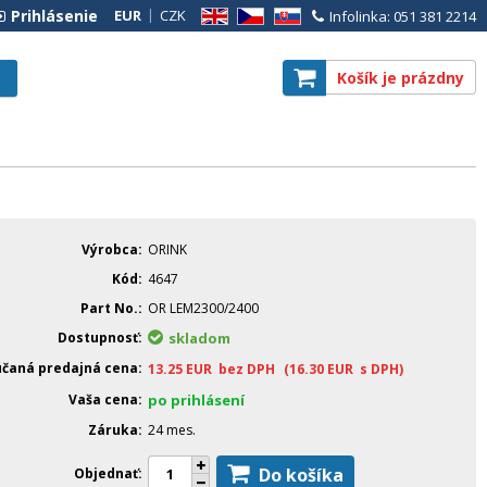
Prihlásenie
EUR
CZK
Infolinka: 051 381 2214
EN
CZ
SK
Košík je prázdny
Výrobca
ORINK
Kód
4647
Part No.
OR LEM2300/2400
Dostupnosť
skladom
čaná predajná cena
13.25
EUR
bez DPH
(16.30
EUR
s DPH)
Vaša cena
po prihlásení
Záruka
24 mes.
Do košíka
Objednať