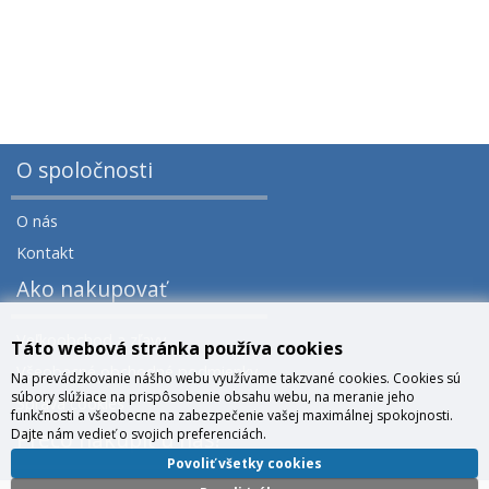
O spoločnosti
O nás
Kontakt
Ako nakupovať
Veľkoobchod a zľavy
Táto webová stránka používa cookies
Všeobecné obchodné podmienky
Na prevádzkovanie nášho webu využívame takzvané cookies. Cookies sú
súbory slúžiace na prispôsobenie obsahu webu, na meranie jeho
Správa cookies
funkčnosti a všeobecne na zabezpečenie vašej maximálnej spokojnosti.
Dajte nám vedieť o svojich preferenciách.
Prečo nakúpiť u nás?
Povoliť všetky cookies